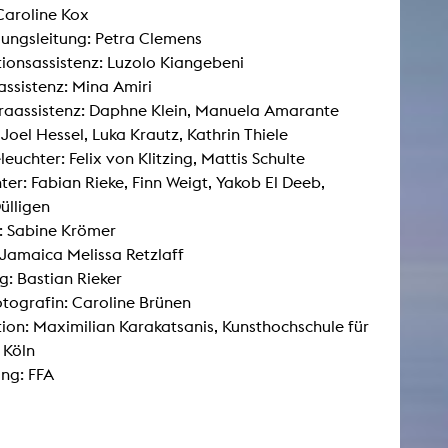
Caroline Kox
lungsleitung: Petra Clemens
ionsassistenz: Luzolo Kiangebeni
AKTUELLES
eassistenz: Mina Amiri
raassistenz: Daphne Klein, Manuela Amarante
Alle Termine
 Joel Hessel, Luka Krautz, Kathrin Thiele
Auszeichnungen
euchter: Felix von Klitzing, Mattis Schulte
Festivalteilnahmen
ter: Fabian Rieke, Finn Weigt, Yakob El Deeb,
ülligen
Karriere
: Sabine Krömer
Jobs
Jamaica Melissa Retzlaff
Presse
g: Bastian Rieker
Pressemitteilungen
Presse Downloads
tografin: Caroline Brünen
Lehrende woanders
ion: Maximilian Karakatsanis, Kunsthochschule für
 Köln
ng: FFA