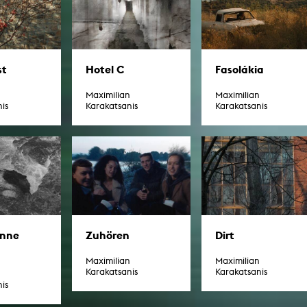
st
Hotel C
Fasolákia
n
Maximilian
Maximilian
is
Karakatsanis
Karakatsanis
onne
Zuhören
Dirt
Maximilian
Maximilian
Karakatsanis
Karakatsanis
n
is