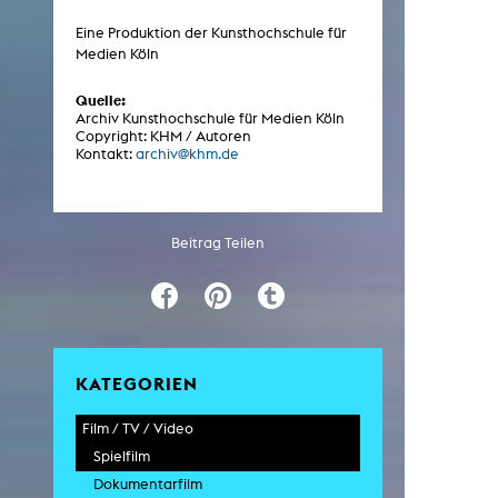
Eine Produktion der Kunsthochschule für
Medien Köln
ARCHIV
Quelle:
Archiv Kunsthochschule für Medien Köln
Künstlerische Arbeiten Studierende
Copyright: KHM / Autoren
Kontakt:
archiv@khm.de
KHM Forschung
KHM Rundgänge
Veranstaltungen / Mitschnitte
Beitrag Teilen
Schreiben, was kommt
Kölsch-Glas-Edition
Photoszene an der KHM
25 Jahre KHM / Studiogespräche
KATEGORIEN
Film / TV / Video
Spielfilm
Dokumentarfilm