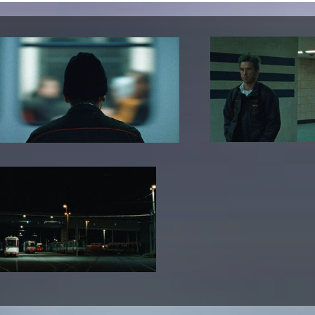
In Erinnerung
Publikationen Lehrende
Top 10 Ausleihe
Meldestelle Hinweisgeberschutzg
Rara
Open Access
AGG-Beschwerdestelle