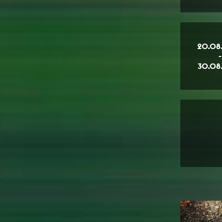
20.08
-
30.08