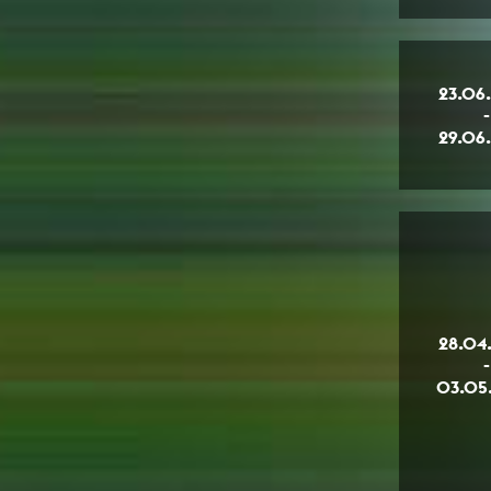
23.06
-
29.06
28.04
-
03.05