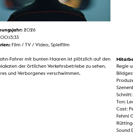
Malerei / Skulptur
Multispecies Storytelling
Netze
Videokunst / Performance
tgenössische Kunst / Globaler Süden
hungsjahr:
2026
unst- und Medienwissenschaften
:
00:13:33
senschaft mit erweitertem Materialbegriff
 Studies in Künsten und Wissenschaft
rien:
Film / TV / Video, Spielfilm
Transversale Ästhetik
Labore / Studios
ahn-Fahrer mit bunten Haaren ist plötzlich auf den
Mitarbe
Animationsstudio
akaten der örtlichen Verkehrsbetriebe zu sehen.
Regie u
Aula
Case – Projektraum Fotgrafie
ares und Verborgenes verschwimmen.
Bildges
Computer Seminarraum
Produze
3-D-Labor
exMedia Lab
Szenenb
Filmstudios
Schnitt:
Fotolabor
Grading
Ton: Le
Infrastruktur
Cast: P
Elektroniklabor
Multispecies Studio
Fehmi G
Kameratechnik
Rütting
Schnittplätze
Tonstudios
Sound D
Werkstatt