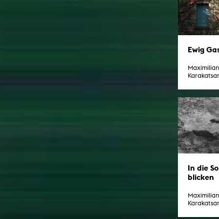
Ewig Ga
Maximilia
Karakatsan
In die S
blicken
Maximilia
Karakatsan