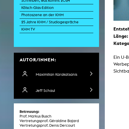
Schreiben, was kommt 2024
Kölsch-Glas-Edition
Photoszene an der KHM
Zei
25 Jahre KHM / Studiogespräche
Entste
K
KHM TV
Länge
Kunstwis
Queer
Katego
Ein U-B
AUTOR/INNEN:
Werbepl
Sichtb
Maximilian Karakatsanis
Jeff Schaul
Betreuung:
Prof. Markus Busch
Vertretungsprof. Géraldine Bajard
Vertretungsprof. Denis Dercourt