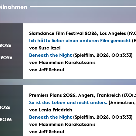
teilnahmen
Slamdance Film Festival 2026, Los Angeles (19
Ich hätte lieber einen anderen Film gemacht
(E
.2026
von Suse Itzel
Beneath the Night
(Spielfilm, 2026, 00:13:33)
.2026
von Maximilian Karakatsanis
von Jeff Schaul
Premiers Plans 2026, Angers, Frankreich (17.01
So ist das Leben und nicht anders.
(Animation,
.2026
von Lenia Friedrich
Beneath the Night
(Spielfilm, 2026, 00:13:33)
.2026
von Maximilian Karakatsanis
von Jeff Schaul