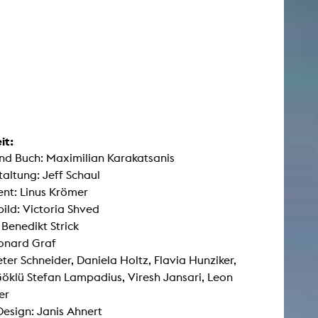
it:
nd Buch: Maximilian Karakatsanis
taltung: Jeff Schaul
nt: Linus Krömer
ild: Victoria Shved
 Benedikt Strick
onard Graf
eter Schneider, Daniela Holtz, Flavia Hunziker,
öklü Stefan Lampadius, Viresh Jansari, Leon
er
esign: Janis Ahnert