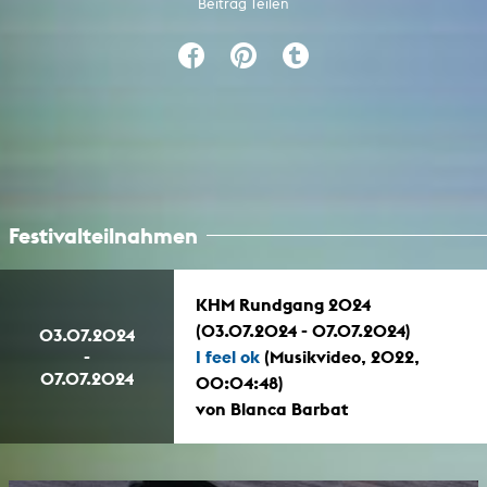
Beitrag Teilen
Festivalteilnahmen
KHM Rundgang 2024
(03.07.2024 - 07.07.2024)
03.07.2024
-
I feel ok
(Musikvideo, 2022,
07.07.2024
00:04:48)
von Blanca Barbat