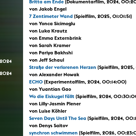
Britta am Ende
(Dokumentarfilm, 2024, 00:2
von Jakob Engel
7 Zentimeter Wand
(Spielfilm, 2025, 01:01:51)
von Yonca Sicimoglu
von Luka Krautz
von Emma Externbrink
von Sarah Kramer
von Pariya Bakhshi
von Jeff Schaul
.2024
Straße der verlorenen Herzen
(Spielfilm, 2025
.2024
von Alexander Nowak
ECHO
(Experimentalfilm, 2024, 00:14:00)
von Yuantian Gao
Wo die Eiskugel fällt
(Spielfilm, 2024, 00:30:0
von Lilly-Jasmin Plener
von Luise Köhler
Seven Days Until The Sea
(Spielfilm, 2024, 00:
von Denys Saitov
synchron schwimmen
(Spielfilm, 2026, 00:23: