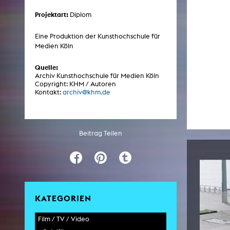
Projektart:
Diplom
ARCHIV
Eine Produktion der Kunsthochschule für
Medien Köln
Künstlerische Arbeiten Studierende
Quelle:
KHM Forschung
Archiv Kunsthochschule für Medien Köln
Copyright: KHM / Autoren
KHM Rundgänge
Kontakt:
archiv@khm.de
Veranstaltungen / Mitschnitte
Schreiben, was kommt
Beitrag Teilen
Kölsch-Glas-Edition
Photoszene an der KHM
25 Jahre KHM / Studiogespräche
KATEGORIEN
Film / TV / Video