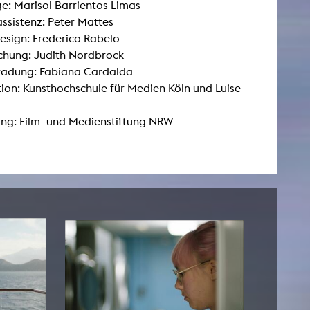
: Marisol Barrientos Limas
assistenz: Peter Mattes
sign: Frederico Rabelo
AKTUELLES
chung: Judith Nordbrock
radung: Fabiana Cardalda
Alle Termine
ion: Kunsthochschule für Medien Köln und Luise
Auszeichnungen
ng: Film- und Medienstiftung NRW
Festivalteilnahmen
Karriere
Jobs
Presse
Pressemitteilungen
Presse Downloads
Lehrende woanders