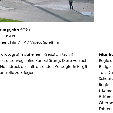
Malerei / Skulptur
Multispecies Storytelling
Netze
Videokunst / Performance
tgenössische Kunst / Globaler Süden
unst- und Medienwissenschaften
hungsjahr:
2024
senschaft mit erweitertem Materialbegriff
:
00:30:00
 Studies in Künsten und Wissenschaft
Transversale Ästhetik
rien:
Film / TV / Video, Spielfilm
Labore / Studios
Animationsstudio
rdfotografin auf einem Kreuzfahrtschiff,
Mitarbe
Aula
elt unterwegs eine Panikstörung. Diese versucht
Regie u
Case – Projektraum Fotgrafie
Computer Seminarraum
 Nachdruck der mitfahrenden Passagierin Birgit
Bildgest
3-D-Labor
ontrolle zu kriegen.
Ton: D
exMedia Lab
Filmstudios
Schausp
Fotolabor
Regie- 
Grading
Infrastruktur
1. Kame
Elektroniklabor
2. Kame
Multispecies Studio
Kameratechnik
Oberbe
Schnittplätze
Fahrer:
Tonstudios
Werkstatt