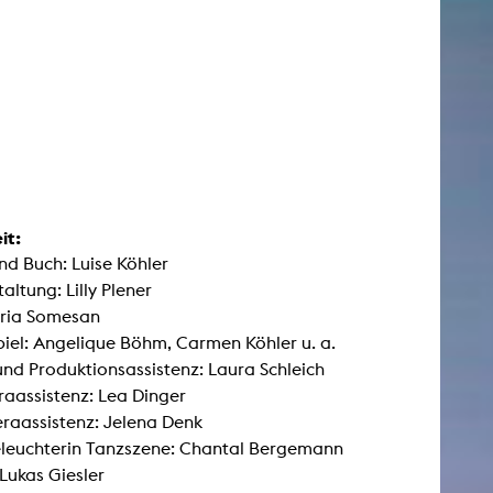
it:
nd Buch: Luise Köhler
altung: Lilly Plener
aria Somesan
iel: Angelique Böhm, Carmen Köhler u. a.
und Produktionsassistenz: Laura Schleich
raassistenz: Lea Dinger
raassistenz: Jelena Denk
leuchterin Tanzszene: Chantal Bergemann
 Lukas Giesler