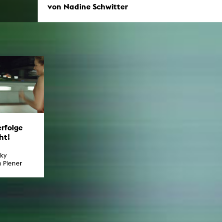
von Nadine Schwitter
erfolge
ht!
sky
n Plener