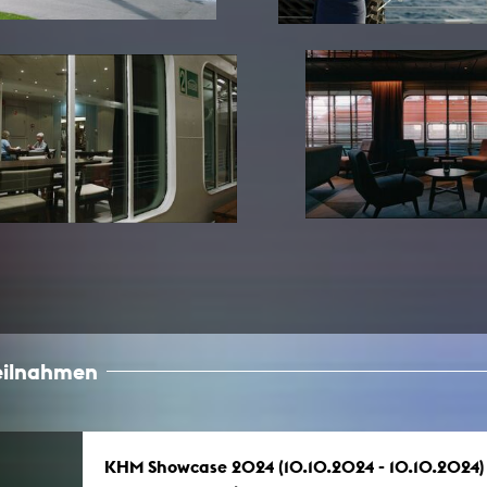
In Erinnerung
Publikationen Lehrende
Top 10 Ausleihe
Meldestelle Hinweisgeberschutzg
Rara
Open Access
AGG-Beschwerdestelle
teilnahmen
KHM Showcase 2024 (10.10.2024 - 10.10.2024)