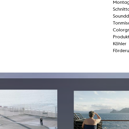
Montage
Zentrale Ausleihe
Schnitt
Soundde
BIBLIOTHEK
ÜBER UNS
Tonmis
Colorg
Digitale Bibliothek
Personen
Produkt
Filme
Organisation
Köhler
Förderu
Bücher
Das KHM Logo
Zeitschriften
Gleichstellung
Nützliche Hilfen / Kontakte
Sounds
Förderpreis für FLINTA*
Studium mit Kind
Semesterapparate
Antidiskriminierung
KHM Verlag
Ombudsstellen
edition KHM
KHM Journal
AStA und StuPa
LECTURE Reihe
Lab Jahrbuch
Freunde der KHM e.V.
off topic
Empfehlungen
Partner
Neuerwerbungen