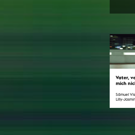
Computergrafik
Computerinstallation
Vater, v
mich nic
Sámuel Vi
Lilly-Jasmi