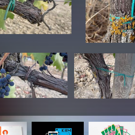
Zentrale Ausleihe
BIBLIOTHEK
ÜBER UNS
Digitale Bibliothek
Personen
Filme
Organisation
Bücher
Das KHM Logo
Zeitschriften
Gleichstellung
Nützliche Hilfen / Kontakte
Sounds
Förderpreis für FLINTA*
Studium mit Kind
Semesterapparate
Antidiskriminierung
KHM Verlag
Ombudsstellen
edition KHM
KHM Journal
AStA und StuPa
LECTURE Reihe
Lab Jahrbuch
Freunde der KHM e.V.
off topic
Empfehlungen
Partner
Neuerwerbungen