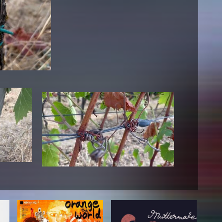
AKTUELLES
Alle Termine
Auszeichnungen
Festivalteilnahmen
Karriere
Jobs
Presse
Pressemitteilungen
Presse Downloads
Lehrende woanders