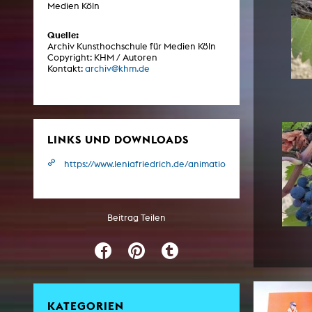
Medien Köln
Quelle:
ARCHIV
Archiv Kunsthochschule für Medien Köln
Copyright: KHM / Autoren
Kontakt:
archiv@khm.de
Künstlerische Arbeiten Studierende
KHM Forschung
KHM Rundgänge
LINKS UND DOWNLOADS
Veranstaltungen / Mitschnitte
https://www.leniafriedrich.de/animation/it-s-a-privilege/
Schreiben, was kommt
Kölsch-Glas-Edition
Photoszene an der KHM
Beitrag Teilen
25 Jahre KHM / Studiogespräche
KATEGORIEN