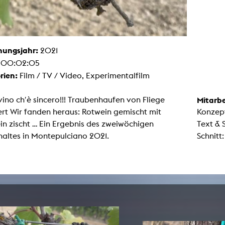
Malerei / Skulptur
Multispecies Storytelling
Netze
Videokunst / Performance
tgenössische Kunst / Globaler Süden
hungsjahr:
2021
unst- und Medienwissenschaften
:
00:02:05
senschaft mit erweitertem Materialbegriff
 Studies in Künsten und Wissenschaft
rien:
Film / TV / Video, Experimentalfilm
Transversale Ästhetik
Labore / Studios
 vino ch′è sincero!!! Traubenhaufen von Fliege
Mitarbe
Animationsstudio
rt Wir fanden heraus: Rotwein gemischt mit
Konzept
Aula
Case – Projektraum Fotgrafie
n zischt ... Ein Ergebnis des zweiwöchigen
Text & 
Computer Seminarraum
haltes in Montepulciano 2021.
Schnitt:
3-D-Labor
exMedia Lab
Filmstudios
Fotolabor
Grading
Infrastruktur
Elektroniklabor
Multispecies Studio
Kameratechnik
Schnittplätze
Tonstudios
Werkstatt