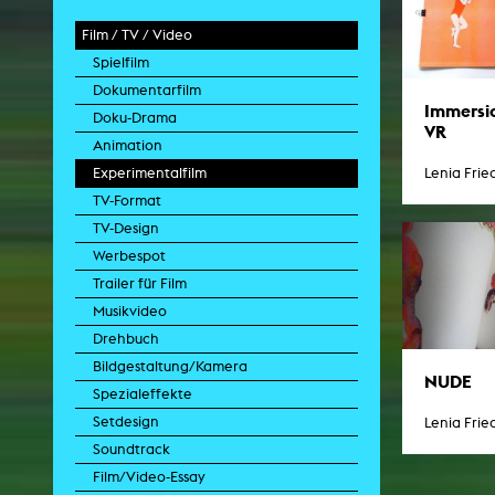
Film / TV / Video
Spielfilm
Dokumentarfilm
Immersi
Doku-Drama
VR
Animation
Lenia Frie
Experimentalfilm
TV-Format
TV-Design
Werbespot
Trailer für Film
Musikvideo
Drehbuch
Bildgestaltung/Kamera
NUDE
Spezialeffekte
Setdesign
Lenia Frie
Soundtrack
Film/Video-Essay