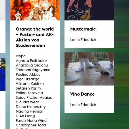
esetz
Orange the world
Muttermale
– Poster- und AR-
Aktion von
Lenia Friedrich
Studierenden
Pippa
Agneta Politikaite
Anastasia Osoianu
Tadaomi Kageyama
Paulina Akbay
Inga Drzazga
Viktoria Kubitza
Setareh Karimi
Polina Korovina
Vino Dance
Saioa Fischer Abaigar
Claudia Wear
Lenia Friedrich
Diana Menestrey
Naama Heiman
Li-An Hong
Farah Maria Wind
Christopher Todd