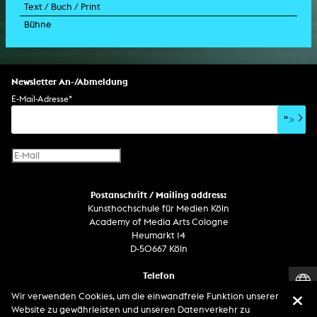
Text / Buch / Print
Musikvideo
Konzert
Rauminstallation
Holografieinstallation
Konzert
Interaktive Kunst
Bühne
Drehbuch
Ausstellung
Lichtinstallation
Holografieskulptur
Klanginstallation
Generative Kunst
Dissertation
Bildgestaltung/Kamera
Bühnenstück
Klanginstallation
Komposition
Augmented Reality
Abgeschlossene Promotion
Bühnenstück
Spezialeffekte
Performance
Mediale Raumgestaltung
Hörstück
Software
Literarischer Text
Setdesign
Kunst am Bau
Album
Computerspiel
Drehbuch
Newsletter An-/Abmeldung
Soundtrack
Soundeffekte
Benutzerinterface
Buchprojekt
E-Mail-Adresse
*
Film/Video-Essay
CD-Rom
Publikation
">
Netzprojekt
Gestaltung
Virtual Reality
Text
Internet-Fernsehen
Computeranimation
Postanschrift / Mailing address:
Computergrafik
Kunsthochschule für Medien Köln
Computerinstallation
Academy of Media Arts Cologne
Heumarkt 14
D-50667 Köln
Telefon
Zentrale / Empfang +49 221 201 89 - 0 / - 400
Wir verwenden Cookies, um die einwandfreie Funktion unserer
Wachdienst / Security guard +49 151 186 863 40 (19 Uhr bis 6 Uhr)
Website zu gewährleisten und unseren Datenverkehr zu