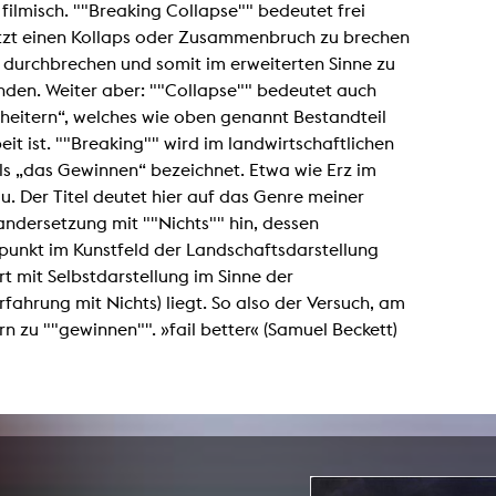
- filmisch. ""Breaking Collapse"" bedeutet frei
Zentrale Ausleihe
tzt einen Kollaps oder Zusammenbruch zu brechen
 durchbrechen und somit im erweiterten Sinne zu
BIBLIOTHEK
ÜBER UNS
nden. Weiter aber: ""Collapse"" bedeutet auch
heitern“, welches wie oben genannt Bestandteil
Digitale Bibliothek
Personen
eit ist. ""Breaking"" wird im landwirtschaftlichen
Filme
Organisation
ls „das Gewinnen“ bezeichnet. Etwa wie Erz im
. Der Titel deutet hier auf das Genre meiner
Bücher
Das KHM Logo
ndersetzung mit ""Nichts"" hin, dessen
Zeitschriften
Gleichstellung
punkt im Kunstfeld der Landschaftsdarstellung
Nützliche Hilfen / Kontakte
Sounds
t mit Selbstdarstellung im Sinne der
Förderpreis für FLINTA*
Studium mit Kind
rfahrung mit Nichts) liegt. So also der Versuch, am
Semesterapparate
Antidiskriminierung
rn zu ""gewinnen"". »fail better« (Samuel Beckett)
KHM Verlag
Ombudsstellen
edition KHM
KHM Journal
AStA und StuPa
LECTURE Reihe
Lab Jahrbuch
Freunde der KHM e.V.
off topic
Empfehlungen
Partner
Neuerwerbungen