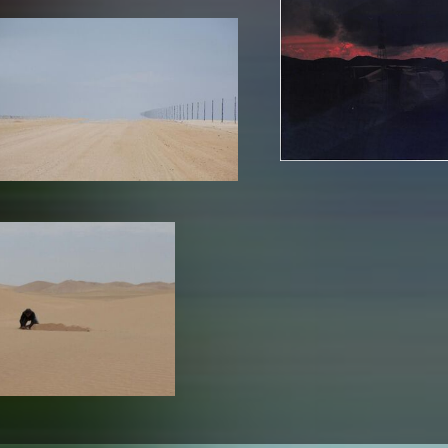
In Erinnerung
Publikationen Lehrende
Top 10 Ausleihe
Meldestelle Hinweisgeberschutzg
Rara
Open Access
AGG-Beschwerdestelle