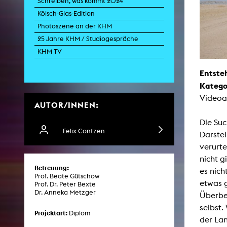
Schreiben, was kommt 2024
Kölsch-Glas-Edition
Photoszene an der KHM
Zei
25 Jahre KHM / Studiogespräche
K
KHM TV
Kunstwis
Queer
Entste
Katego
Videoa
AUTOR/INNEN:
Die Su
Felix Contzen
Darstel
verurte
nicht g
Betreuung:
es nich
Prof. Beate Gütschow
etwas 
Prof. Dr. Peter Bexte
Dr. Anneka Metzger
Überbeg
selbst.
Projektart:
Diplom
der Lan