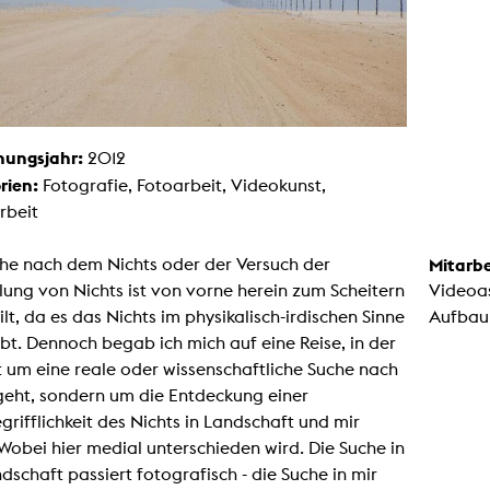
Malerei / Skulptur
Multispecies Storytelling
Netze
Videokunst / Performance
tgenössische Kunst / Globaler Süden
unst- und Medienwissenschaften
senschaft mit erweitertem Materialbegriff
 Studies in Künsten und Wissenschaft
hungsjahr:
2012
Transversale Ästhetik
rien:
Fotografie, Fotoarbeit, Videokunst,
Labore / Studios
rbeit
Animationsstudio
Aula
Case – Projektraum Fotgrafie
che nach dem Nichts oder der Versuch der
Mitarbe
Computer Seminarraum
lung von Nichts ist von vorne herein zum Scheitern
Videoas
3-D-Labor
exMedia Lab
ilt, da es das Nichts im physikalisch-irdischen Sinne
Aufbauh
Filmstudios
ibt. Dennoch begab ich mich auf eine Reise, in der
Fotolabor
Grading
t um eine reale oder wissenschaftliche Suche nach
Infrastruktur
geht, sondern um die Entdeckung einer
Elektroniklabor
Multispecies Studio
rifflichkeit des Nichts in Landschaft und mir
Kameratechnik
 Wobei hier medial unterschieden wird. Die Suche in
Schnittplätze
Tonstudios
dschaft passiert fotografisch - die Suche in mir
Werkstatt