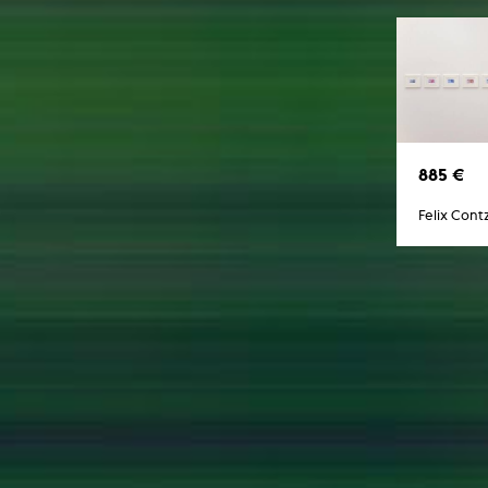
Internet-Fernsehen
Computeranimation
Computergrafik
Computerinstallation
885 €
Felix Cont