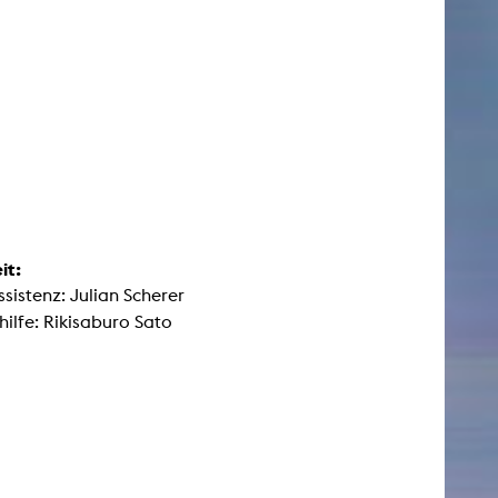
it:
sistenz: Julian Scherer
ilfe: Rikisaburo Sato