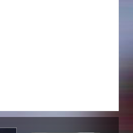
AKTUELLES
Alle Termine
Auszeichnungen
Festivalteilnahmen
Karriere
Jobs
Presse
Pressemitteilungen
Presse Downloads
Lehrende woanders