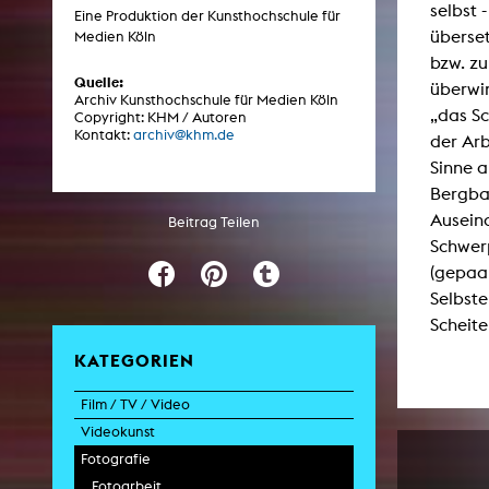
selbst 
Eine Produktion der Kunsthochschule für
überse
Medien Köln
bzw. zu
ARCHIV
Quelle:
überwi
Archiv Kunsthochschule für Medien Köln
„das Sc
Copyright: KHM / Autoren
Künstlerische Arbeiten Studierende
Kontakt:
archiv@khm.de
der Arb
KHM Forschung
Sinne a
Bergbau
KHM Rundgänge
Auseina
Beitrag Teilen
Veranstaltungen / Mitschnitte
Schwer
Schreiben, was kommt
(gepaar
Selbste
Kölsch-Glas-Edition
Scheite
Photoszene an der KHM
KATEGORIEN
25 Jahre KHM / Studiogespräche
Film / TV / Video
Videokunst
Spielfilm
Fotografie
Dokumentarfilm
Experimentalfilm
Doku-Drama
Videoarbeit
Fotoarbeit