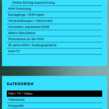
Online Eintrag Auszeichnung
KHM Forschung
Rundgänge / KHM Open
Veranstaltungen / Mitschnitte
Schreiben, was kommt 2024
Kölsch-Glas-Edition
Photoszene an der KHM
25 Jahre KHM / Studiogespräche
KHM TV
KATEGORIEN
Film / TV / Video
Videokunst
Spielfilm
Fotografie
Dokumentarfilm
Experimentalfilm