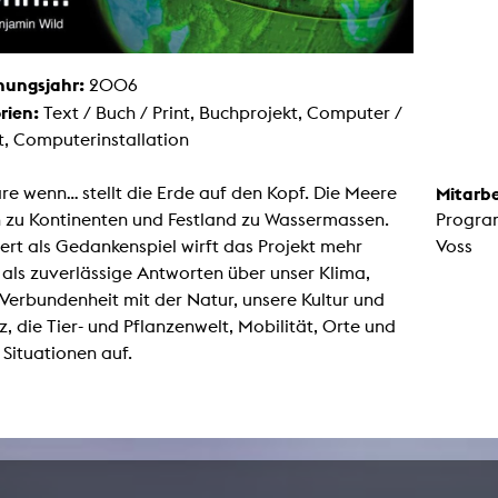
Malerei / Skulptur
Multispecies Storytelling
Netze
Videokunst / Performance
hungsjahr:
2006
tgenössische Kunst / Globaler Süden
rien:
unst- und Medienwissenschaften
Text / Buch / Print, Buchprojekt, Computer /
t, Computerinstallation
senschaft mit erweitertem Materialbegriff
 Studies in Künsten und Wissenschaft
Transversale Ästhetik
e wenn... stellt die Erde auf den Kopf. Die Meere
Mitarbe
Labore / Studios
 zu Kontinenten und Festland zu Wassermassen.
Progra
Animationsstudio
ert als Gedankenspiel wirft das Projekt mehr
Voss
Aula
Case – Projektraum Fotgrafie
als zuverlässige Antworten über unser Klima,
Computer Seminarraum
Verbundenheit mit der Natur, unsere Kultur und
3-D-Labor
exMedia Lab
z, die Tier- und Pflanzenwelt, Mobilität, Orte und
Filmstudios
e Situationen auf.
Fotolabor
Grading
Infrastruktur
Elektroniklabor
Multispecies Studio
Kameratechnik
Schnittplätze
Tonstudios
Werkstatt