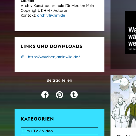
Quelle:
Archiv Kunsthochschule für Medien Köln
Copyright: KHM / Autoren
Kontakt:
archiv@khm.de
ARCHIV
Künstlerische Arbeiten Studierende
KHM Forschung
LINKS UND DOWNLOADS
KHM Rundgänge
http://www.benjaminwild.de/
Veranstaltungen / Mitschnitte
Schreiben, was kommt
Beitrag Teilen
Kölsch-Glas-Edition
Photoszene an der KHM
25 Jahre KHM / Studiogespräche
KATEGORIEN
Film / TV / Video