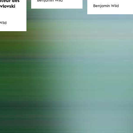
nteur des
Benjamin Wild
In Erinnerung
Publikationen Lehrende
vlovski
Benjamin Wild
Top 10 Ausleihe
Meldestelle Hinweisgeberschutzg
Rara
Open Access
AGG-Beschwerdestelle
Wild