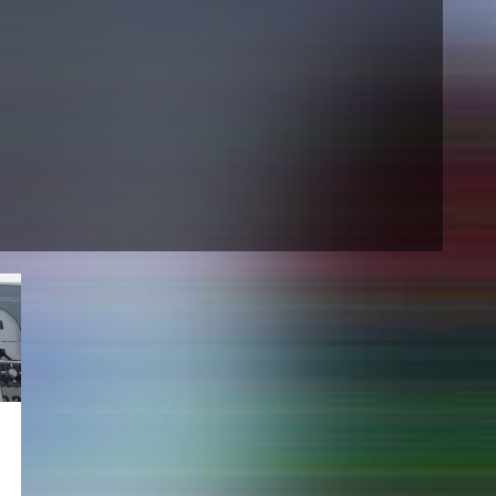
AKTUELLES
Alle Termine
Auszeichnungen
Festivalteilnahmen
Karriere
Jobs
Presse
Pressemitteilungen
Presse Downloads
Lehrende woanders