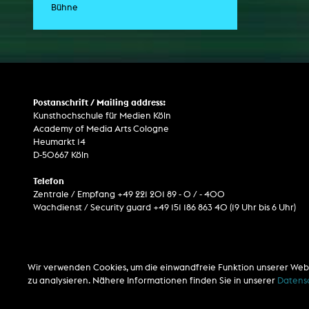
Bühne
Internet-Fernsehen
Computeranimation
Bühnenstück
Computergrafik
Computerinstallation
Postanschrift / Mailing address:
Kunsthochschule für Medien Köln
Academy of Media Arts Cologne
Heumarkt 14
D-50667 Köln
Telefon
Zentrale / Empfang +49 221 201 89 - 0 / - 400
Wachdienst / Security guard +49 151 186 863 40 (19 Uhr bis 6 Uhr)
Wir verwenden Cookies, um die einwandfreie Funktion unserer Web
zu analysieren. Nähere Informationen finden Sie in unserer
Datens