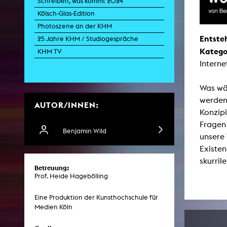
Schreiben, was kommt 2024
Kölsch-Glas-Edition
Photoszene an der KHM
Entste
Zei
25 Jahre KHM / Studiogespräche
Katego
K
KHM TV
Interne
Kunstwis
Queer
Was wär
werden
AUTOR/INNEN:
Konzipi
Fragen 
Benjamin Wild
unsere 
Existen
skurril
Betreuung:
Prof. Heide Hagebölling
Eine Produktion der Kunsthochschule für
Medien Köln