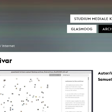
LEHRGEBIETE
MOOZ AUDIOV
STUDIUM MEDIALE 
exMedia
Neu bei MO
GLASMOOG
ARCH
Animation / 3D
Sensitivity in Low Lig
utational Thinking& Aesthetic Doing
(In)visible Indi
erungsdiskurse und digitale Transformation
/ Internet
Literarisches Schreiben
Euphrat
Räume als Prozesse
Reign of Sile
Sound
Monolog of two M
ivar
Transformation Design
Cigaretta mon 
Black Hol
Film und Fernsehen
Verstärker
Spielfilm / Regie
Snail Trail
Autor/
Dokumentarfilm
Crying about the pass
Fernsehformate
Invisible Indicator (Tran
Samuel
Drehbuch
How to cook Sam
Bildgestaltung / Kamera
reatives Produzieren / Produktion
Filmgeschichte / Filmtheorie
Kunst
Experimenteller Film
Künstlerische Fotografie