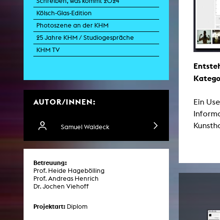
Schreiben, was kommt 2024
Kölsch-Glas-Edition
Photoszene an der KHM
Zei
25 Jahre KHM / Studiogespräche
K
KHM TV
Kunstwis
Entste
Queer
Katego
AUTOR/INNEN:
Ein Use
Informa
Kunsth
Samuel Waldeck
Betreuung:
Prof. Heide Hagebölling
Prof. Andreas Henrich
Dr. Jochen Viehoff
Projektart:
Diplom