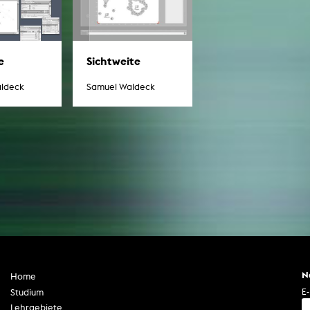
e
Sichtweite
ldeck
Samuel Waldeck
N
Home
E-
Studium
Lehrgebiete