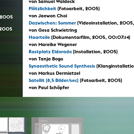
von Samuel Waldeck
In Erinnerung
Publikationen Lehrende
Plötzlichkeit
(Fotoarbeit, 2005)
Top 10 Ausleihe
Meldestelle Hinweisgeberschutzg
Rara
von Jaewon Choi
.2005
Open Access
Dazwischen: Sommer
(Videoinstallation, 200
AGG-Beschwerdestelle
.2005
von Gesa Schwietring
Haarteile
(Dokumentarfilm, 2005, 00:07:14)
von Mareike Wegener
Rastplatz Eldorado
(Installation, 2005)
von Tanja Bogo
Synaesthetic Sound Synthesis
(Klanginstallati
von Markus Dermietzel
Satellit (8,5 Bilder/sec)
(Fotoarbeit, 2005)
von Paul Schöpfer