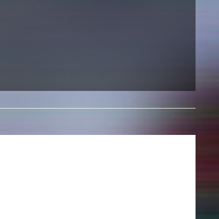
AKTUELLES
Alle Termine
Auszeichnungen
Festivalteilnahmen
Karriere
Jobs
Presse
Pressemitteilungen
Presse Downloads
Lehrende woanders