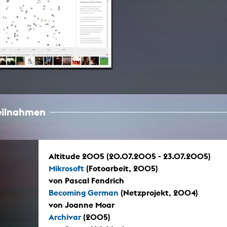
Zentrale Ausleihe
BIBLIOTHEK
ÜBER UNS
Digitale Bibliothek
Personen
Filme
Organisation
Bücher
Das KHM Logo
Zeitschriften
Gleichstellung
teilnahmen
Nützliche Hilfen / Kontakte
Sounds
Förderpreis für FLINTA*
Studium mit Kind
Semesterapparate
Antidiskriminierung
Altitude 2005 (20.07.2005 - 23.07.2005)
KHM Verlag
Ombudsstellen
Mikrosoft
(Fotoarbeit, 2005)
edition KHM
KHM Journal
von Pascal Fendrich
AStA und StuPa
LECTURE Reihe
Becoming German
(Netzprojekt, 2004)
Lab Jahrbuch
Freunde der KHM e.V.
off topic
von Joanne Moar
Empfehlungen
Partner
Archivar
(2005)
Neuerwerbungen