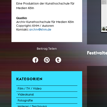
Eine Produktion der Kunsthochschule für
Medien Köln
ARCHIV
Quelle:
Archiv Kunsthochschule für Medien Köln
Copyright: KHM / Autoren
Künstlerische Arbeiten Studierende
Kontakt:
archiv@khm.de
KHM Forschung
KHM Rundgänge
Beitrag Teilen
Veranstaltungen / Mitschnitte
Festival
Schreiben, was kommt
Kölsch-Glas-Edition
Photoszene an der KHM
KATEGORIEN
25 Jahre KHM / Studiogespräche
Film / TV / Video
Videokunst
Spielfilm
Fotografie
Dokumentarfilm
Experimentalfilm
Malerei / Zeichnung
Doku-Drama
Videoarbeit
Fotoarbeit