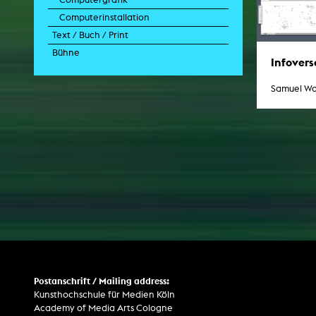
Computerinstallation
Text / Buch / Print
Bühne
Dissertation
Infovers
Abgeschlossene Promotion
Bühnenstück
Literarischer Text
Samuel Wa
Drehbuch
Buchprojekt
Publikation
Gestaltung
Text
Postanschrift / Mailing address:
Kunsthochschule für Medien Köln
Academy of Media Arts Cologne