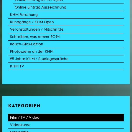
Online Eintrag Auszeichnung
KHM Forschung
Rundgänge / KHM Open
Veranstaltungen / Mitschnitte
Schreiben, was kommt 2024
Kölsch-Glas-Edition
Photoszene an der KHM
25 Jahre KHM / Studiogespräche
KHM TV
KATEGORIEN
Film / TV / Video
Videokunst
Spielfilm