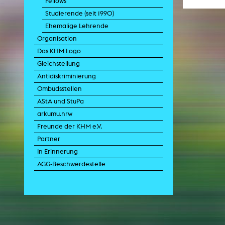
Fellows
Studierende (seit 1990)
Ehemalige Lehrende
Zei
Organisation
K
Das KHM Logo
Kunstwis
Gleichstellung
Queer
Antidiskriminierung
Ombudsstellen
AStA und StuPa
arkumu.nrw
Freunde der KHM e.V.
Partner
In Erinnerung
AGG-Beschwerdestelle