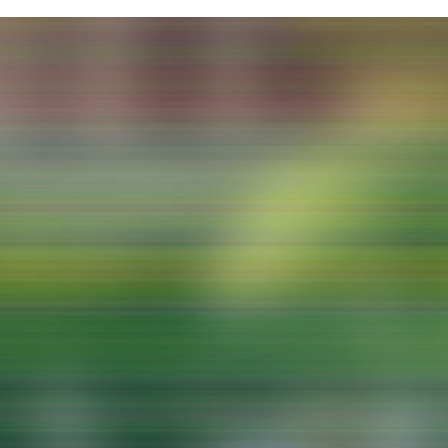
Malerei / Skulptur
Multispecies Storytelling
Netze
Videokunst / Performance
tgenössische Kunst / Globaler Süden
unst- und Medienwissenschaften
senschaft mit erweitertem Materialbegriff
 Studies in Künsten und Wissenschaft
Transversale Ästhetik
Labore / Studios
Animationsstudio
Aula
Case – Projektraum Fotgrafie
Computer Seminarraum
3-D-Labor
exMedia Lab
Filmstudios
Fotolabor
Grading
Infrastruktur
Elektroniklabor
Multispecies Studio
Kameratechnik
Schnittplätze
Tonstudios
Werkstatt