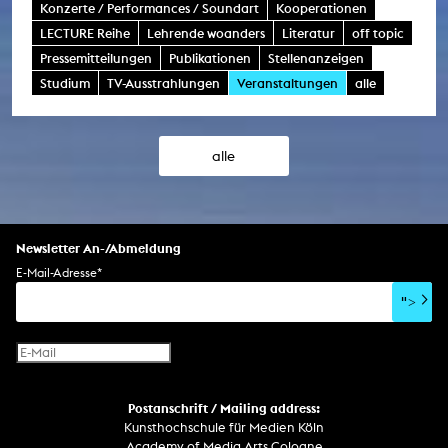
Konzerte / Performances / Soundart
Kooperationen
LECTURE Reihe
Lehrende woanders
Literatur
off topic
Pressemitteilungen
Publikationen
Stellenanzeigen
Studium
TV-Ausstrahlungen
Veranstaltungen
alle
alle
Newsletter An-/Abmeldung
E-Mail-Adresse
*
">
Postanschrift / Mailing address:
Kunsthochschule für Medien Köln
Academy of Media Arts Cologne