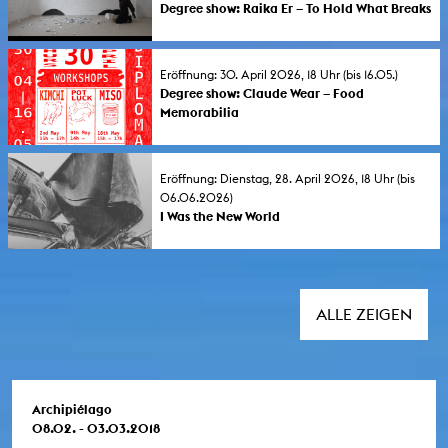
Degree show: Raika Er – To Hold What Breaks
Wut als marginalisierte Emotion in
gesellschaftlichen und politischen
Verhältnissen bildet das inhaltliche Zentrum
Eröffnung: 30. April 2026, 18 Uhr (bis 16.05.)
der Diplomausstellung von Raika Er.
Degree show: Claude Wear – Food
Memorabilia
Gemeinschaftsraum, Bücher, Installation und
Workshops
Eröffnung: Dienstag, 28. April 2026, 18 Uhr (bis
06.06.2026)
I Was the New World
ALLE ZEIGEN
Archipiélago
08.02. - 03.03.2018