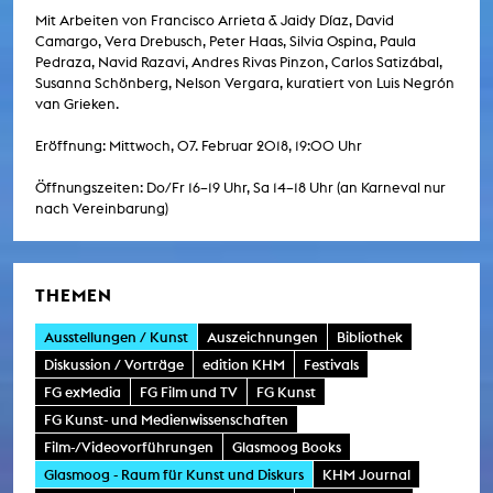
Mit Arbeiten von Francisco Arrieta & Jaidy Díaz, David
Camargo, Vera Drebusch, Peter Haas, Silvia Ospina, Paula
Pedraza, Navid Razavi, Andres Rivas Pinzon, Carlos Satizábal,
Susanna Schönberg, Nelson Vergara, kuratiert von Luis Negrón
van Grieken.
Eröffnung: Mittwoch, 07. Februar 2018, 19:00 Uhr
Öffnungszeiten: Do/Fr 16–19 Uhr, Sa 14–18 Uhr (an Karneval nur
nach Vereinbarung)
THEMEN
Ausstellungen / Kunst
Auszeichnungen
Bibliothek
Diskussion / Vorträge
edition KHM
Festivals
FG exMedia
FG Film und TV
FG Kunst
FG Kunst- und Medienwissenschaften
Film-/Videovorführungen
Glasmoog Books
Glasmoog - Raum für Kunst und Diskurs
KHM Journal