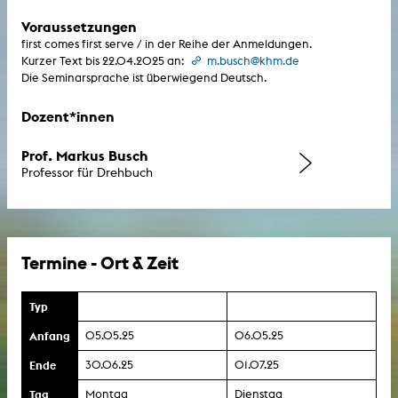
Voraussetzungen
first comes first serve / in der Reihe der Anmeldungen.
Kurzer Text bis 22.04.2025 an:
m.busch@khm.de
Die Seminarsprache ist überwiegend Deutsch.
Dozent*innen
Prof. Markus Busch
Professor für Drehbuch
Termine - Ort & Zeit
Typ
Anfang
05.05.25
06.05.25
Ende
30.06.25
01.07.25
Tag
Montag
Dienstag