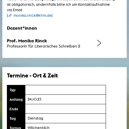
ist obligatorisch, andernfalls bitte ich um Kontaktaufnahme
via Email
(
monika.rinck@khm.de
)
Dozent*innen
Prof. Monika Rinck
Professorin für Literarisches Schreiben 2
Termine - Ort & Zeit
Typ
Anfang
24.10.23
Ende
Tag
Dienstag
Turnus
Wöchentlich