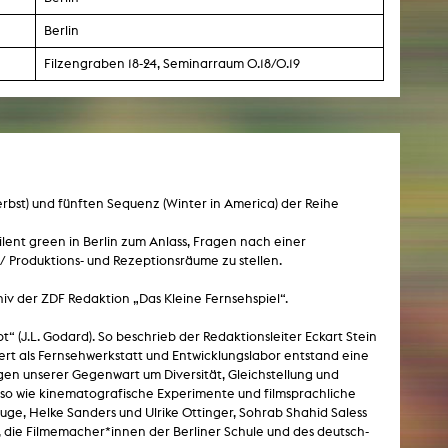
Berlin
AKTUELLES
0
Filzengraben 18-24, Seminarraum 0.18/0.19
Alle Termine
Auszeichnungen
Festivalteilnahmen
Herbst) und fünften Sequenz (Winter in America) der Reihe
Karriere
Jobs
lent green in Berlin zum Anlass, Fragen nach einer
Presse
/ Produktions- und Rezeptionsräume zu stellen.
Pressemitteilungen
chiv der ZDF Redaktion „Das Kleine Fernsehspiel“.
Presse Downloads
Lehrende woanders
t“ (J.L. Godard). So beschrieb der Redaktionsleiter Eckart Stein
iert als Fernsehwerkstatt und Entwicklungslabor entstand eine
en unserer Gegenwart um Diversität, Gleichstellung und
so wie kinematografische Experimente und filmsprachliche
luge, Helke Sanders und Ulrike Ottinger, Sohrab Shahid Saless
die Filmemacher*innen der Berliner Schule und des deutsch-