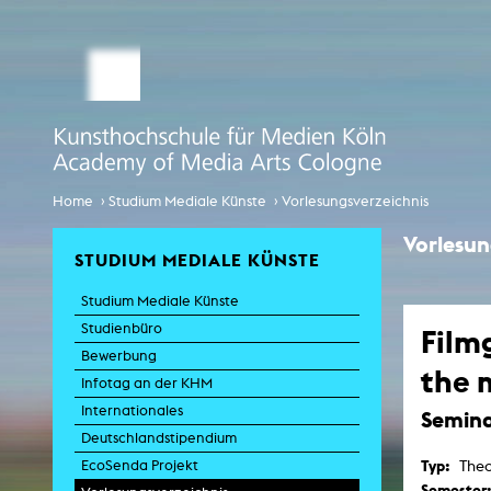
STUDIUM MEDIALE KÜNSTE
Studienbüro
Bewerbung
Comp
Globalisi
Infotag an der KHM
›
›
Home
Studium Mediale Künste
Vorlesungsverzeichnis
Internationales
Vorlesu
STUDIUM MEDIALE KÜNSTE
EcoSenda
Studium Mediale Künste
Internationales
Studienbüro
Film
Vorlesungsverzeichnis
Bewerbung
the 
Infotag an der KHM
K
Internationales
Seminar
Deutschlandstipendium
Typ:
Theo
EcoSenda Projekt
Semester