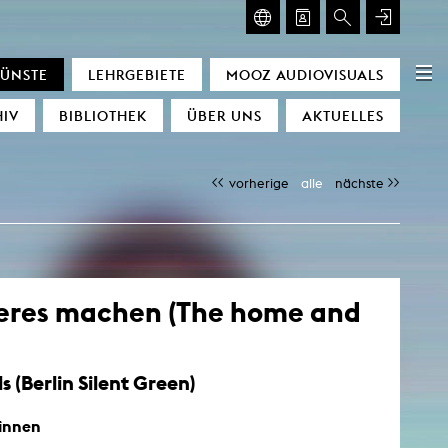
ISUALS
GLASMOOG
KÜNSTE
LEHRGEBIETE
MOOZ AUDIOVISUALS
OZ
Glasmoog
IV
BIBLIOTHEK
ÜBER UNS
AKTUELLES
ht Conditions
cators
vorherige
alle
nächste
nce
achines
amour
e
ing of time
deres machen (The home and
scending Space)
gyetang
 (Berlin Silent Green)
innen