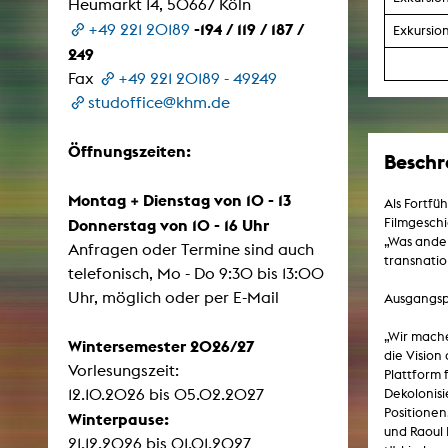
Heumarkt 14, 50667 Köln
-194 / 119 / 187 /
+49 221 20189
Exkursio
249
ARCHIV
Fax
+49 221 20189 - 49249
studoffice@khm.de
Künstlerische Arbeiten Studierende
KHM Forschung
Öffnungszeiten:
Beschr
KHM Rundgänge
Montag + Dienstag von 10 - 13
Als Fortfü
Veranstaltungen / Mitschnitte
Filmgeschi
Donnerstag von 10 - 16 Uhr
„Was ander
Schreiben, was kommt
Anfragen oder Termine sind auch
transnatio
telefonisch, Mo - Do 9:30 bis 13:00
Kölsch-Glas-Edition
Uhr, möglich oder per E-Mail
Ausgangspu
Photoszene an der KHM
„Wir mache
25 Jahre KHM / Studiogespräche
Wintersemester 2026/27
die Vision
Vorlesungszeit:
Plattform 
12.10.2026 bis 05.02.2027
Dekolonisi
Positionen
Winterpause:
und Raoul 
21.12.2026 bis 01.01.2027