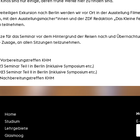
 Kinos sind nur einige, deren frühe Werke hier zu finden sind.
In Erinnerung
Publikationen Lehrende
Top 10 Ausleihe
Meldestelle Hinweisgeberschutzg
weiteiligen Exkursion nach Berlin werden wir vor Ort in der Ausstellung Fil
Rara
n, mit den Ausstellungsmacher*innen und der ZDF Redaktion „Das Kleine Fe
Open Access
AGG-Beschwerdestelle
 teilnehmen.
tze für das Seminar vor dem Hintergrund der Reisen nach und Übernachtun
 Zusage, an allen Sitzungen teilzunehmen.
3 Vorbereitungstreffen KHM
023 Seminar Teil I in Berlin (inklusive Symposium etc.)
023 Seminar Teil II in Berlin (inklusive Symposium etc.)
3 Nachbereitungstreffen KHM
N
Home
E-
Studium
Lehrgebiete
Glasmoog