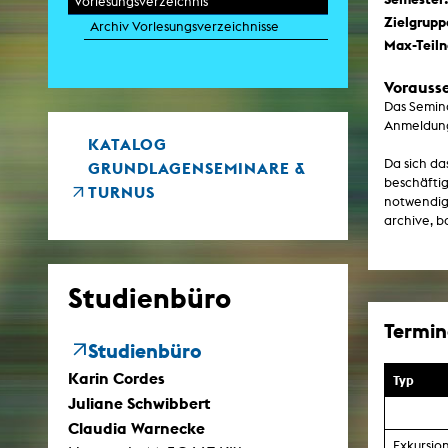
Vorlesungsverzeichnis
Zielgrupp
Archiv Vorlesungsverzeichnisse
Max-Teil
Zei
Vorauss
K
Das Semina
Kunstwis
Anmeldung
Queer
KATALOG
Da sich da
GRUNDLAGENSEMINARE &
beschäftig
TURNUS
notwendig.
archive, b
Studienbüro
Termine
Studienbüro
Karin Cordes
Typ
Juliane Schwibbert
Claudia Warnecke
Exkursio