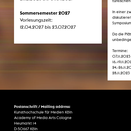
türkischen
In einer z
Sommersemester 2027
diskutiere
Vorlesungszeit:
Symposium
12.04.2027 bis 23.07.2027
Da die Plä
unbedinge
Termine:
07.11.202
16.-19.11.2
24.-26.11.2
28.11.202
Postanschrift / Mailing address:
Kunsthochschule für Medien Köln
Academy of Media Arts Cologne
Heumarkt 14
D-50667 Köln