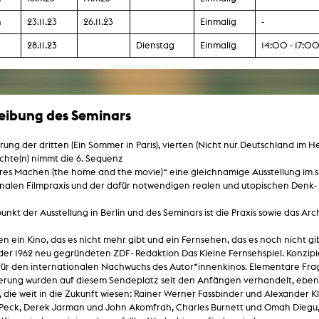
Zentrale Ausleihe
n
23.11.23
26.11.23
Einmalig
-
BIBLIOTHEK
ÜBER UNS
28.11.23
Dienstag
Einmalig
14:00 - 17:0
Digitale Bibliothek
Personen
Filme
Organisation
eibung des Seminars
Bücher
Das KHM Logo
hrung der dritten (Ein Sommer in Paris), vierten (Nicht nur Deutschland im 
Zeitschriften
Gleichstellung
chte(n) nimmt die 6. Sequenz
Nützliche Hilfen / Kontakte
es Machen (the home and the movie)“ eine gleichnamige Ausstellung im si
Sounds
Förderpreis für FLINTA*
nalen Filmpraxis und der dafür notwendigen realen und utopischen Denk- 
Studium mit Kind
Semesterapparate
Antidiskriminierung
nkt der Ausstellung in Berlin und des Seminars ist die Praxis sowie das Ar
KHM Verlag
Ombudsstellen
edition KHM
n ein Kino, das es nicht mehr gibt und ein Fernsehen, das es noch nicht gib
KHM Journal
 der 1962 neu gegründeten ZDF- Redaktion Das Kleine Fernsehspiel. Konzip
AStA und StuPa
LECTURE Reihe
für den internationalen Nachwuchs des Autor*innenkinos. Elementare Frag
Lab Jahrbuch
Freunde der KHM e.V.
erung wurden auf diesem Sendeplatz seit den Anfängen verhandelt, eben
off topic
, die weit in die Zukunft wiesen: Rainer Werner Fassbinder und Alexander K
Empfehlungen
Partner
Peck, Derek Jarman und John Akomfrah, Charles Burnett und Omah Diegu, 
Neuerwerbungen