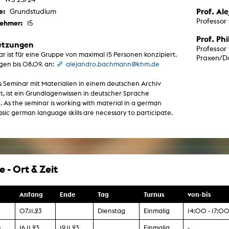
Malerei / Skulptur
Prof. A
e:
Grundstudium
Multispecies Storytelling
Professor
nehmer:
Netze
15
Videokunst / Performance
Prof. Phi
tgenössische Kunst / Globaler Süden
etzungen
Professor
unst- und Medienwissenschaften
r ist für eine Gruppe von maximal 15 Personen konzipiert.
Praxen/D
senschaft mit erweitertem Materialbegriff
en bis 08.09. an:
alejandro.bachmann@khm.de
 Studies in Künsten und Wissenschaft
Transversale Ästhetik
s Seminar mit Materialien in einem deutschen Archiv
Labore / Studios
t, ist ein Grundlagenwissen in deutscher Sprache
 As the seminar is working with material in a german
Animationsstudio
asic german language skills are necessary to participate.
Aula
Case – Projektraum Fotgrafie
Computer Seminarraum
3-D-Labor
exMedia Lab
Filmstudios
Fotolabor
 - Ort & Zeit
Grading
Infrastruktur
Elektroniklabor
Anfang
Ende
Tag
Turnus
von-bis
Multispecies Studio
Kameratechnik
07.11.23
Dienstag
Einmalig
14:00 - 17:0
Schnittplätze
Tonstudios
Werkstatt
n
16.11.23
19.11.23
Einmalig
-