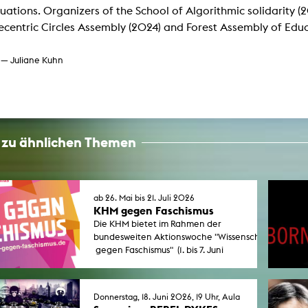
In Erinnerung
ituations. Organizers of the School of Algorithmic solidarity
Publikationen Lehrende
Top 10 Ausleihe
ecentric Circles Assembly (2024) and Forest Assembly of Educ
Meldestelle Hinweisgeberschutzg
Rara
Open Access
AGG-Beschwerdestelle
 — Juliane Kuhn
 zu ähnlichen Themen
ab 26. Mai bis 21. Juli 2026
KHM gegen Faschismus
Die KHM bietet im Rahmen der
bundesweiten Aktionswoche "Wissenschaft
gegen Faschismus" (1. bis 7. Juni
2026) eine Reihe von Seminaren
und öffentlichen Veranstaltungen
an.
Donnerstag, 18. Juni 2026, 19 Uhr, Aula