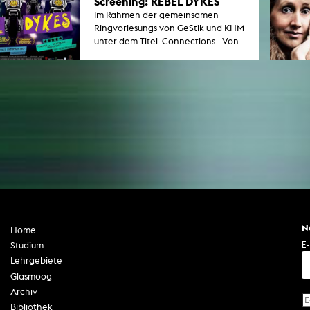
Screening: REBEL DYKES
Im Rahmen der gemeinsamen
Ringvorlesungs von GeStik und KHM
unter dem Titel Connections - Von
Verbindungen und Ermutigungen ,
zeigen wir den Film Rebel Dykes.
N
Home
E-
Studium
Lehrgebiete
Glasmoog
Archiv
Bibliothek