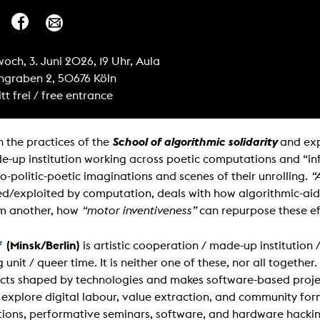
Zentrale Ausleihe
BIBLIOTHEK
ÜBER UNS
woch, 3. Juni 2026, 19 Uhr, Aula
engraben 2, 50676 Köln
Digitale Bibliothek
Personen
itt frei / free entrance
Filme
Organisation
Bücher
Das KHM Logo
School of algorithmic solidarity
 the practices of the
and ex
Zeitschriften
Gleichstellung
-up institution working across poetic computations and “infr
Nützliche Hilfen / Kontakte
Sounds
o-politic-poetic imaginations and scenes of their unrolling.
“
Förderpreis für FLINTA*
Studium mit Kind
d/exploited by computation, deals with how algorithmic-ai
Semesterapparate
Antidiskriminierung
om another, how
“motor inventiveness”
can repurpose these ef
KHM Verlag
Ombudsstellen
edition KHM
f
(Minsk/Berlin)
is artistic cooperation / made-up institution
KHM Journal
AStA und StuPa
LECTURE Reihe
g unit / queer time. It is neither one of these, nor all togeth
Lab Jahrbuch
Freunde der KHM e.V.
cts shaped by technologies and makes software-based projec
off topic
ly explore digital labour, value extraction, and community for
Empfehlungen
Partner
tions, performative seminars, software, and hardware hack
Neuerwerbungen