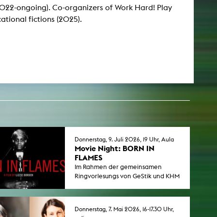
 (2022-ongoing). Co-organizers of Work Hard! Play
ational fictions (2025).
esetz
Donnerstag, 9. Juli 2026, 19 Uhr, Aula
Movie Night: BORN IN
FLAMES
Im Rahmen der gemeinsamen
Ringvorlesungs von GeStik und KHM
unter dem Titel Connections - Von
Verbindungen und Ermutigungen,
zeigen wir den Spielfilm "Born in
Donnerstag, 7. Mai 2026, 16-17.30 Uhr,
Flames" (OMU).