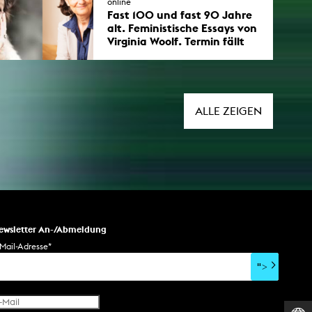
online
Fast 100 und fast 90 Jahre
alt. Feministische Essays von
Virginia Woolf. Termin fällt
leider aus!
Fast 100 und fast 90 Jahre alt.
Feministische Essays von Virginia
Woolf zu Selbstbestimmung und
Faschisierung. DIE VERANSTALTUNG
ALLE ZEIGEN
MUSS LEIDER WEGEN KRANKHEIT
AUSFALLEN!
ewsletter An-/Abmeldung
Mail-Adresse
*
">