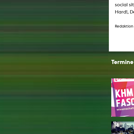
social s
Hard!, D
Redaktion
Termine