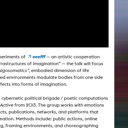
AKTUELLES
Alle Termine
Auszeichnungen
Festivalteilnahmen
eeefff
periments of
— an artistic cooperation
Karriere
astructures of imagination” — the talk will focus
Jobs
Algosomatics”
, embodied dimension of life
Presse
ded environments modulate bodies from one side
Pressemitteilungen
fects into forms of imagination.
Presse Downloads
Lehrende woanders
 / cybernetic political brigade / poetic computations
er. Active from 2013. The group works with emotions
ts, publications, networks, and platforms that
mation. Methods include: public actions, online
ing, framing environments, and choreographing