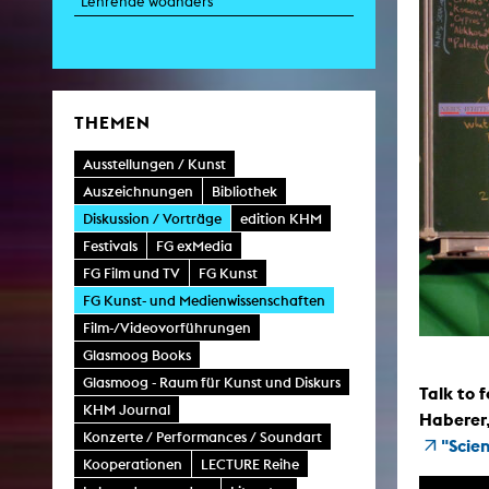
Lehrende woanders
Zei
K
THEMEN
Kunstwis
Queer
Ausstellungen / Kunst
Auszeichnungen
Bibliothek
Diskussion / Vorträge
edition KHM
Festivals
FG exMedia
FG Film und TV
FG Kunst
FG Kunst- und Medienwissenschaften
Film-/Videovorführungen
Glasmoog Books
Glasmoog - Raum für Kunst und Diskurs
Talk to 
KHM Journal
Haberer,
Konzerte / Performances / Soundart
"Scie
Kooperationen
LECTURE Reihe