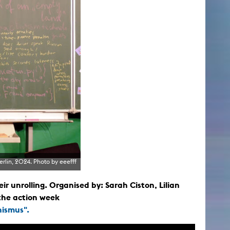
Berlin, 2024. Photo by eeefff
ir unrolling. Organised by: Sarah Ciston, Lilian
 the action week
ismus".