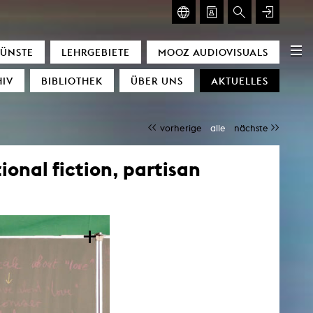
ISUALS
GLASMOOG
KÜNSTE
LEHRGEBIETE
MOOZ AUDIOVISUALS
cators
Glasmoog
IV
BIBLIOTHEK
ÜBER UNS
AKTUELLES
nce
achines
vorherige
alle
nächste
amour
e
onal fiction, partisan
ing of time
scending Space)
gyetang
+