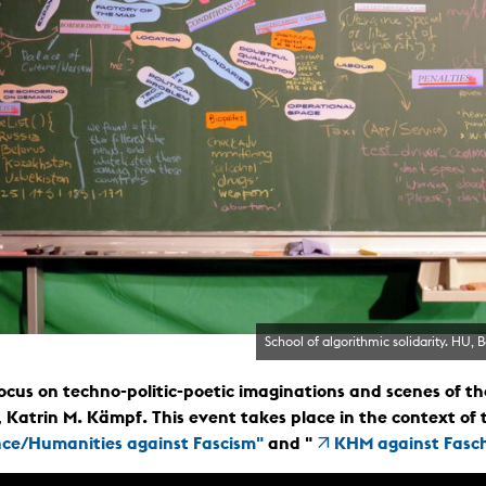
Malerei / Skulptur
Multispecies Storytelling
Netze
Videokunst / Performance
tgenössische Kunst / Globaler Süden
unst- und Medienwissenschaften
senschaft mit erweitertem Materialbegriff
 Studies in Künsten und Wissenschaft
Transversale Ästhetik
Labore / Studios
Animationsstudio
Aula
Case – Projektraum Fotgrafie
Computer Seminarraum
3-D-Labor
exMedia Lab
Filmstudios
School of algorithmic solidarity. HU, 
Fotolabor
Grading
Infrastruktur
focus on techno-politic-poetic imaginations and scenes of the
Elektroniklabor
Multispecies Studio
 Katrin M. Kämpf. This event takes place in the context of
Kameratechnik
nce/Humanities against Fascism"
and "
KHM against Fasch
Schnittplätze
Tonstudios
Werkstatt