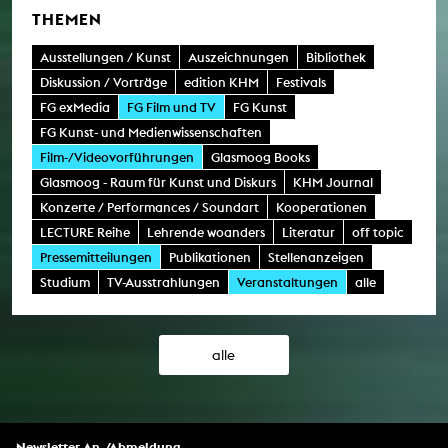
THEMEN
Ausstellungen / Kunst
Auszeichnungen
Bibliothek
Diskussion / Vorträge
edition KHM
Festivals
FG exMedia
FG Film und TV
FG Kunst
FG Kunst- und Medienwissenschaften
Film-/Videovorführungen
Glasmoog Books
Glasmoog - Raum für Kunst und Diskurs
KHM Journal
Konzerte / Performances / Soundart
Kooperationen
LECTURE Reihe
Lehrende woanders
Literatur
off topic
Pressemitteilungen
Publikationen
Stellenanzeigen
Studium
TV-Ausstrahlungen
Veranstaltungen
alle
alle
Newsletter An-/Abmeldung