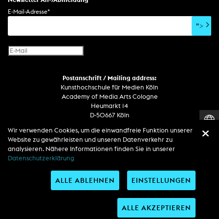
E-Mail-Adresse
*
">
Postanschrift / Mailing address:
Kunsthochschule für Medien Köln
Academy of Media Arts Cologne
Heumarkt 14
D-50667 Köln
Wir verwenden Cookies, um die einwandfreie Funktion unserer
Telefon
Website zu gewährleisten und unseren Datenverkehr zu
Zentrale / Empfang +49 221 201 89 - 0 / - 400
analysieren. Nähere Informationen finden Sie in unserer
Wachdienst / Security guard +49 151 186 863 40 (19 Uhr bis 6 Uhr)
Datenschutzerklärung
ALLE ABLEHNEN
EINSTELLUNGEN
Entdecken Sie uns auf
ALLE AKZEPTIEREN