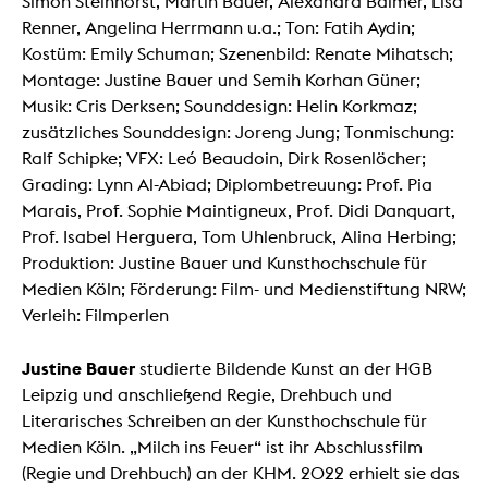
Simon Steinhorst, Martin Bauer, Alexandra Balmer, Lisa
Renner, Angelina Herrmann u.a.; Ton: Fatih Aydin;
Kostüm: Emily Schuman; Szenenbild: Renate Mihatsch;
Montage: Justine Bauer und Semih Korhan Güner;
Musik: Cris Derksen; Sounddesign: Helin Korkmaz;
zusätzliches Sounddesign: Joreng Jung; Tonmischung:
Ralf Schipke; VFX: Leó Beaudoin, Dirk Rosenlöcher;
Grading: Lynn Al-Abiad; Diplombetreuung: Prof. Pia
Marais, Prof. Sophie Maintigneux, Prof. Didi Danquart,
Prof. Isabel Herguera, Tom Uhlenbruck, Alina Herbing;
Produktion: Justine Bauer und Kunsthochschule für
Medien Köln; Förderung: Film- und Medienstiftung NRW;
Verleih: Filmperlen
Justine Bauer
studierte Bildende Kunst an der HGB
Leipzig und anschließend Regie, Drehbuch und
Literarisches Schreiben an der Kunsthochschule für
Medien Köln. „Milch ins Feuer“ ist ihr Abschlussfilm
(Regie und Drehbuch) an der KHM. 2022 erhielt sie das