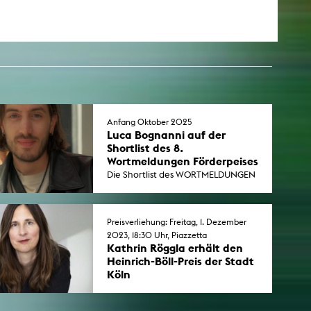
Anfang Oktober 2025
Luca Bognanni auf der
Shortlist des 8.
Wortmeldungen Förderpeises
Die Shortlist des WORTMELDUNGEN
Förderpreises nominiert 10
Autor*innen. Die Preisverleihung ist
am 21. November 2025 in
Preisverliehung: Freitag, 1. Dezember
Frankfurt/M.
2023, 18:30 Uhr, Piazzetta
Kathrin Röggla erhält den
Heinrich-Böll-Preis der Stadt
Köln
Die Professorin für Literarisches
Schreiben erhält den mit 30.000