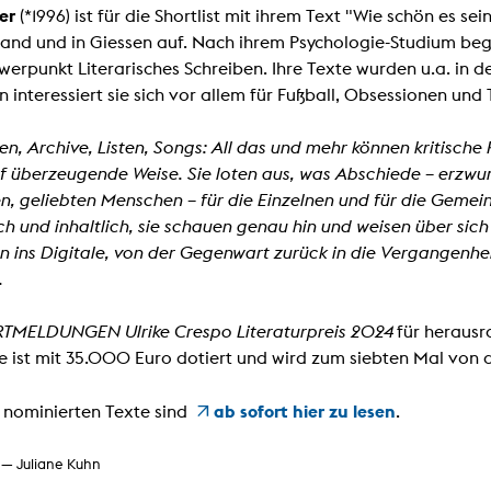
In Erinnerung
er
(*1996) ist für die Shortlist mit ihrem Text "Wie schön es s
Publikationen Lehrende
Top 10 Ausleihe
and und in Giessen auf. Nach ihrem Psychologie-Studium be
Meldestelle Hinweisgeberschutzg
Rara
erpunkt Literarisches Schreiben. Ihre Texte wurden u.a. in
Open Access
AGG-Beschwerdestelle
n interessiert sie sich vor allem für Fußball, Obsessionen und
n, Archive, Listen, Songs: All das und mehr können kritische 
f überzeugende Weise. Sie loten aus, was Abschiede – erzwu
, geliebten Menschen – für die Einzelnen und für die Gemei
ch und inhaltlich, sie schauen genau hin und weisen über sich
 ins Digitale, von der Gegenwart zurück in die Vergangenheit 
.
MELDUNGEN Ulrike Crespo Literaturpreis 2024
für herausr
e ist mit 35.000 Euro dotiert und wird zum siebten Mal von 
ab sofort hier zu lesen
 nominierten Texte sind
.
 — Juliane Kuhn