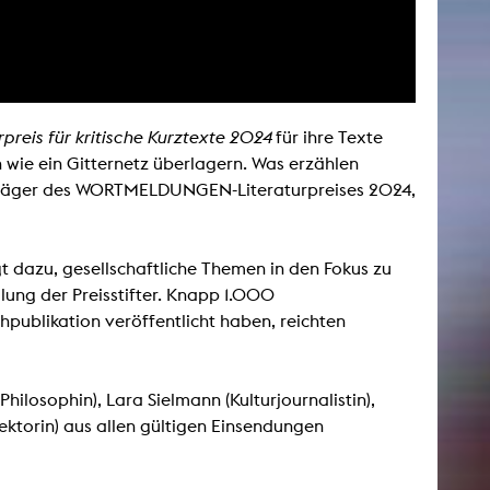
AKTUELLES
Alle Termine
eis für kritische Kurztexte 2024
für ihre Texte
Auszeichnungen
 wie ein Gitternetz überlagern. Was erzählen
 Träger des WORTMELDUNGEN-Literaturpreises 2024,
Festivalteilnahmen
Karriere
Jobs
gt dazu, gesellschaftliche Themen in den Fokus zu
Presse
ilung der Preisstifter. Knapp 1.000
Pressemitteilungen
publikation veröffentlicht haben, reichten
Presse Downloads
Lehrende woanders
hilosophin), Lara Sielmann (Kulturjournalistin),
ektorin) aus allen gültigen Einsendungen