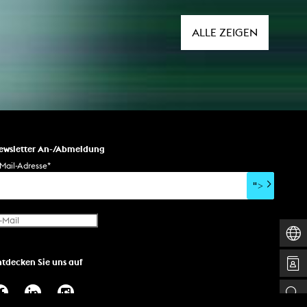
Euro dotierten Preis, der am 1.
Dezember 2023 im Kölner Rathaus
verliehen wird.
ALLE ZEIGEN
ewsletter An-/Abmeldung
Mail-Adresse
*
">
ntdecken Sie uns auf