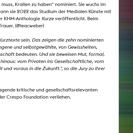
ein muss, Krallen zu haben" nominiert. Sie wuchs im
gann sie 2022 das Studium der Medialen Künste mit
esetz
 der KHM-Anthologie
Kurze
veröffentlicht. Beim
 Trauer. (@leacweber)
Kurztexte sein. Das zeigen die zehn nominierten
ngene und selbstgewählte, von Gewissheiten,
nschaft bedeuten. Und sie beweisen Mut, formal,
 hinaus: vom Privaten ins Gesellschaftliche, vom
und voraus in die Zukunft.", so die Jury zu ihrer
agende kritische und gesellschaftsrelevanten
der Crespo Foundation verliehen.