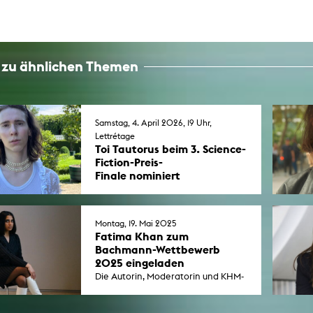
 zu ähnlichen Themen
Samstag, 4. April 2026, 19 Uhr,
Lettrétage
Toi Tautorus beim 3. Science-
Fiction-Preis-
Finale nominiert
Lese-Abend und Preisverleihung mit
den acht Finalisten in der
Berliner Lettrétage .
Montag, 19. Mai 2025
Fatima Khan zum
Bachmann-Wettbewerb
2025 eingeladen
Die Autorin, Moderatorin und KHM-
Studentin Fatima Khan konkurriert
mit 13 weiteren Autor*innen um den