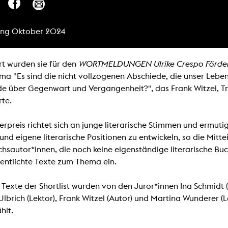
Zentrale Ausleihe
ng Oktober 2024
BIBLIOTHEK
ÜBER UNS
Digitale Bibliothek
Personen
t wurden sie für den
WORTMELDUNGEN Ulrike Crespo Förderpr
Filme
Organisation
a "Es sind die nicht vollzogenen Abschiede, die unser Leben
de über Gegenwart und Vergangenheit?", das Frank Witzel,
Bücher
Das KHM Logo
rte.
Zeitschriften
Gleichstellung
Nützliche Hilfen / Kontakte
Sounds
erpreis richtet sich an junge literarische Stimmen und ermuti
Förderpreis für FLINTA*
Studium mit Kind
nd eigene literarische Positionen zu entwickeln, so die Mitte
Semesterapparate
Antidiskriminierung
sautor*innen, die noch keine eigenständige literarische Buch
KHM Verlag
entlichte Texte zum Thema ein.
Ombudsstellen
edition KHM
KHM Journal
AStA und StuPa
 Texte der Shortlist wurden von den Juror*innen Ina Schmidt (P
LECTURE Reihe
Lab Jahrbuch
lbrich (Lektor), Frank Witzel (Autor) und Martina Wunderer (L
Freunde der KHM e.V.
off topic
hlt.
Empfehlungen
Partner
Neuerwerbungen