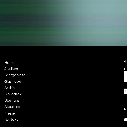
mit 25.000 Euro dotierten
Bachmannpreis in Klagenfurt.
N
Home
E-
Studium
Lehrgebiete
Glasmoog
Archiv
Bibliothek
Über uns
Aktuelles
E
Presse
Kontakt
Impressum