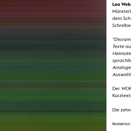
Lea Web
Münsterl
dem Schw
Schreibe
"Diorame
Texte au
Heimaten
sprachli
Analogen
Auswahl
Der
WORT
Kurztext
Die zehn
Redaktion