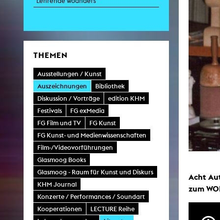
Lehrende woanders
Zei
K
THEMEN
Kunstwis
Queer
Ausstellungen / Kunst
Auszeichnungen
Bibliothek
Diskussion / Vorträge
edition KHM
Festivals
FG exMedia
FG Film und TV
FG Kunst
FG Kunst- und Medienwissenschaften
Film-/Videovorführungen
Glasmoog Books
Glasmoog - Raum für Kunst und Diskurs
Acht Aut
KHM Journal
zum WOR
Konzerte / Performances / Soundart
Kooperationen
LECTURE Reihe