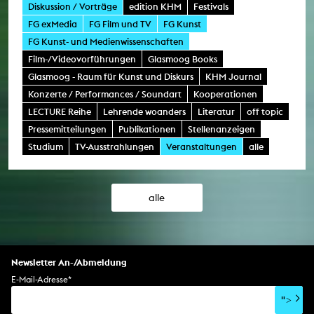
Diskussion / Vorträge
edition KHM
Festivals
FG exMedia
FG Film und TV
FG Kunst
FG Kunst- und Medienwissenschaften
Film-/Videovorführungen
Glasmoog Books
Glasmoog - Raum für Kunst und Diskurs
KHM Journal
Konzerte / Performances / Soundart
Kooperationen
LECTURE Reihe
Lehrende woanders
Literatur
off topic
Pressemitteilungen
Publikationen
Stellenanzeigen
Studium
TV-Ausstrahlungen
Veranstaltungen
alle
alle
Newsletter An-/Abmeldung
E-Mail-Adresse
*
">