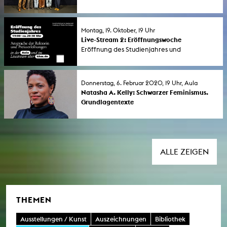
Es ist ein Ritual zu Beginn jedes
Wintersemesters: Begrüßung der neuen
Studierenden und Verleihung des DAAD-
Montag, 19. Oktober, 19 Uhr
Preises und der Förderpreises des Vereins der
Live-Stream 2: Eröffnungswoche
Freunde der KHM. Im Anschluss: Umtrunk für
Eröffnung des Studienjahres und
alle!
Preisverleihungen, durch die Rektorin Prof.
Dr. Kerstin Stutterheim.
Donnerstag, 6. Februar 2020, 19 Uhr, Aula
Natasha A. Kelly: Schwarzer Feminismus.
Grundlagentexte
Buchvorstellung und Diskussion mit der
Autorin. Film Screening von "Sojourner",
Cauleen Smith (2018, 22'). Moderation: Dr.
Maxa Zoller, Leitung des Internationalen
Frauenfilmfestival Dortmund | Köln, in
ALLE ZEIGEN
Kooperation mit der Gleichstellung der KHM.
THEMEN
Ausstellungen / Kunst
Auszeichnungen
Bibliothek