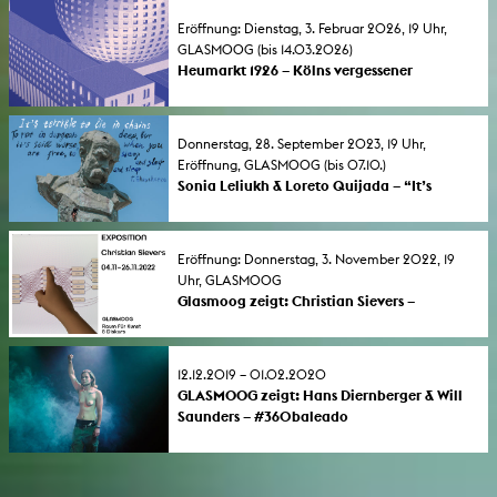
Eröffnung: Dienstag, 3. Februar 2026, 19 Uhr,
GLASMOOG (bis 14.03.2026)
Heumarkt 1926 – Kölns vergessener
Hochhauswettbewerb
Eine Ausstellung der Fakultät für Architektur
der TH Köln, Prof. Dr. Daniel Lohmann und
Donnerstag, 28. September 2023, 19 Uhr,
Studierende der Mastervertiefung
Eröffnung, GLASMOOG (bis 07.10.)
Denkmalpflege.
Sonia Leliukh & Loreto Quijada – “It’s
terrible to lie in chains, to rot in a dungeon
deep, but it’s still worse when you are free to
sleep, and sleep, and sleep …”
Eröffnung: Donnerstag, 3. November 2022, 19
Uhr, GLASMOOG
Glasmoog zeigt: Christian Sievers –
EXPOSITION
12.12.2019 – 01.02.2020
GLASMOOG zeigt: Hans Diernberger & Will
Saunders – #360baleado
Celebrating trans* in 360*-VR – Eine
künstlerische Annäherung und
transatlantische Begegnung von und mit