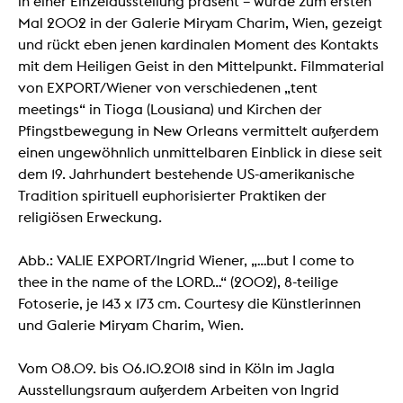
in einer Einzelausstellung präsent – wurde zum ersten
Mal 2002 in der Galerie Miryam Charim, Wien, gezeigt
und rückt eben jenen kardinalen Moment des Kontakts
mit dem Heiligen Geist in den Mittelpunkt. Filmmaterial
von EXPORT/Wiener von verschiedenen „tent
meetings“ in Tioga (Lousiana) und Kirchen der
Pfingstbewegung in New Orleans vermittelt außerdem
einen ungewöhnlich unmittelbaren Einblick in diese seit
dem 19. Jahrhundert bestehende US-amerikanische
Tradition spirituell euphorisierter Praktiken der
religiösen Erweckung.
Abb.: VALIE EXPORT/Ingrid Wiener, „…but I come to
thee in the name of the LORD…“ (2002), 8-teilige
Fotoserie, je 143 x 173 cm. Courtesy die Künstlerinnen
und Galerie Miryam Charim, Wien.
Vom 08.09. bis 06.10.2018 sind in Köln im Jagla
Ausstellungsraum außerdem Arbeiten von Ingrid