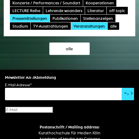
Konzerte / Performances / Soundart
Kooperationen
LECTURE Reihe
Lehrende woanders
Literatur
off topic
Pressemitteilungen
Publikationen
Stellenanzeigen
Studium
TV-Ausstrahlungen
Veranstaltungen
alle
alle
Newsletter An-/Abmeldung
E-Mail-Adresse
*
">
Postanschrift / Mailing address:
Kunsthochschule für Medien Köln
Academy of Media Arts Cologne