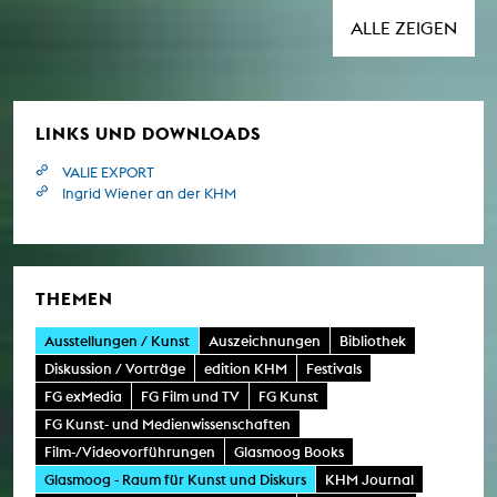
Protagonist*innen aus Salvador da Bahia
und Köln/NRW.
ALLE ZEIGEN
LINKS UND DOWNLOADS
VALIE EXPORT
Ingrid Wiener an der KHM
THEMEN
Ausstellungen / Kunst
Auszeichnungen
Bibliothek
Diskussion / Vorträge
edition KHM
Festivals
FG exMedia
FG Film und TV
FG Kunst
FG Kunst- und Medienwissenschaften
Film-/Videovorführungen
Glasmoog Books
Glasmoog - Raum für Kunst und Diskurs
KHM Journal