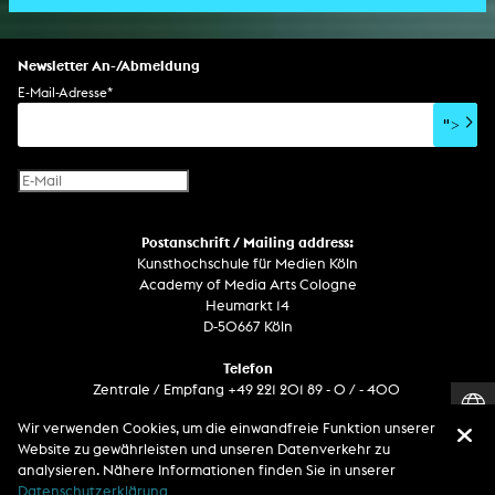
Bildgestaltung/Kamera
Bühnenstück
Klanginstallation
Komposition
Augmented Reality
Abgeschlossene Promotion
Bühnenstück
Spezialeffekte
Performance
Mediale Raumgestaltung
Hörstück
Software
Literarischer Text
Setdesign
Kunst am Bau
Album
Computerspiel
Drehbuch
Newsletter An-/Abmeldung
Soundtrack
Soundeffekte
Benutzerinterface
Buchprojekt
E-Mail-Adresse
*
Film/Video-Essay
CD-Rom
Publikation
">
Netzprojekt
Gestaltung
Virtual Reality
Text
Internet-Fernsehen
Computeranimation
Postanschrift / Mailing address:
Computergrafik
Kunsthochschule für Medien Köln
Computerinstallation
Academy of Media Arts Cologne
Heumarkt 14
D-50667 Köln
Telefon
Zentrale / Empfang +49 221 201 89 - 0 / - 400
Wachdienst / Security guard +49 151 186 863 40 (19 Uhr bis 6 Uhr)
Wir verwenden Cookies, um die einwandfreie Funktion unserer
Website zu gewährleisten und unseren Datenverkehr zu
analysieren. Nähere Informationen finden Sie in unserer
Entdecken Sie uns auf
Datenschutzerklärung