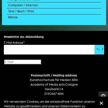
Computer / Internet
Trailer für Film
Performance-Vortrag
Installation
Holografische Arbeit
Soundtrack
Text / Buch / Print
Musikvideo
Konzert
Rauminstallation
Holografieinstallation
Konzert
Interaktive Kunst
Bühne
Drehbuch
Ausstellung
Lichtinstallation
Holografieskulptur
Klanginstallation
Generative Kunst
Dissertation
Bildgestaltung/Kamera
Bühnenstück
Klanginstallation
Komposition
Augmented Reality
Abgeschlossene Promotion
Bühnenstück
Spezialeffekte
Performance
Mediale Raumgestaltung
Hörstück
Software
Literarischer Text
Setdesign
Kunst am Bau
Album
Computerspiel
Drehbuch
Newsletter An-/Abmeldung
Soundtrack
Soundeffekte
Benutzerinterface
Buchprojekt
E-Mail-Adresse
*
Film/Video-Essay
CD-Rom
Publikation
">
Netzprojekt
Gestaltung
Virtual Reality
Text
Internet-Fernsehen
Computeranimation
Postanschrift / Mailing address:
Computergrafik
Kunsthochschule für Medien Köln
Computerinstallation
Academy of Media Arts Cologne
Heumarkt 14
D-50667 Köln
Wir verwenden Cookies, um die einwandfreie Funktion unserer
Telefon
Website zu gewährleisten und unseren Datenverkehr zu
Zentrale / Empfang +49 221 201 89 - 0 / - 400