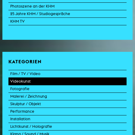
Photoszene an der KHM
25 Jahre KHM / Studiogespräche
KHM TV
KATEGORIEN
Film / TV / Video
Videokunst
Spielfilm
Fotografie
Dokumentarfilm
Experimentalfilm
Malerei / Zeichnung
Doku-Drama
Videoarbeit
Fotoarbeit
Skulptur / Objekt
Animation
Videoperformance
Dokumentarfotografie
Malerei
Performance
Experimentalfilm
Videoinstallation
Fotoinstallation
Zeichnung
Skulptur
Installation
TV-Format
Videoskulptur
Collage
Objekt
Intervention
Lichtkunst / Holografie
TV-Design
Grafik
Modell
Szenografie
Kunst im öffentlichen Raum
Klang / Sound / Musik
Werbespot
aktion
Videoinstallation
Lichtinstallation