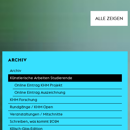
ALLE ZEIGEN
ARCHIV
Archiv
Künstlerische Arbeiten Studierende
Online Eintrag KHM Projekt
Online Eintrag Auszeichnung
KHM Forschung
Rundgänge / KHM Open
Veranstaltungen / Mitschnitte
Schreiben, was kommt 2024
Kölsch-Glas-Edition