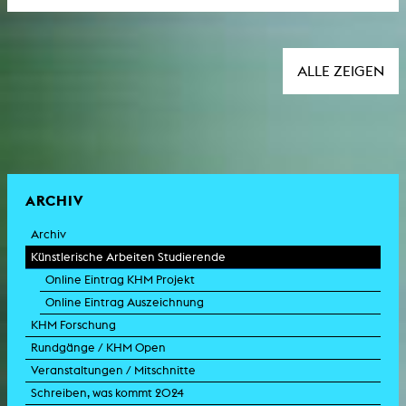
ALLE ZEIGEN
ARCHIV
Archiv
Künstlerische Arbeiten Studierende
Online Eintrag KHM Projekt
Online Eintrag Auszeichnung
KHM Forschung
Rundgänge / KHM Open
Veranstaltungen / Mitschnitte
Schreiben, was kommt 2024