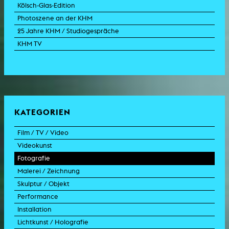
Kölsch-Glas-Edition
Photoszene an der KHM
25 Jahre KHM / Studiogespräche
KHM TV
KATEGORIEN
Film / TV / Video
Videokunst
Spielfilm
Fotografie
Dokumentarfilm
Experimentalfilm
Malerei / Zeichnung
Doku-Drama
Videoarbeit
Fotoarbeit
Skulptur / Objekt
Animation
Videoperformance
Dokumentarfotografie
Malerei
Performance
Experimentalfilm
Videoinstallation
Fotoinstallation
Zeichnung
Skulptur
Installation
TV-Format
Videoskulptur
Collage
Objekt
Intervention
Lichtkunst / Holografie
TV-Design
Grafik
Modell
Szenografie
Kunst im öffentlichen Raum