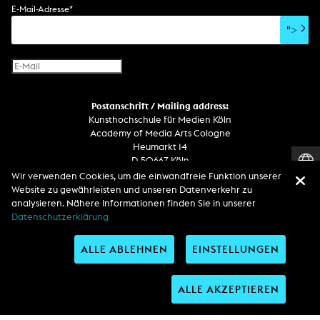
Soundtrack
Soundeffekte
Benutzerinterface
Buchprojekt
E-Mail-Adresse
*
Film/Video-Essay
CD-Rom
Publikation
">
Netzprojekt
Gestaltung
Virtual Reality
Text
Internet-Fernsehen
Computeranimation
Postanschrift / Mailing address:
Computergrafik
Kunsthochschule für Medien Köln
Computerinstallation
Academy of Media Arts Cologne
Heumarkt 14
D-50667 Köln
Wir verwenden Cookies, um die einwandfreie Funktion unserer
Telefon
Website zu gewährleisten und unseren Datenverkehr zu
Zentrale / Empfang +49 221 201 89 - 0 / - 400
analysieren. Nähere Informationen finden Sie in unserer
Wachdienst / Security guard +49 151 186 863 40 (19 Uhr bis 6 Uhr)
Datenschutzerklärung
ALLE ABLEHNEN
EINSTELLUNGEN
Entdecken Sie uns auf
ALLE AKZEPTIEREN