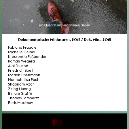
Dokumentarische Miniaturen, 2015 / Dok. Min., 2015
Fabiana Fragale
Michelle Heipel
Kreszentia Faßbender
Roman Wegera
Albi Fouché
Friedrich Boell
Marion Eisenmann
Hannah-Lisa Paul
Shabnam Azar
Ziting Huang
Biniam Graffé
Thomas Lambertz
Boris Maximov