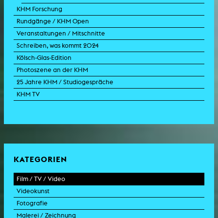
KHM Forschung
Rundgänge / KHM Open
Veranstaltungen / Mitschnitte
Schreiben, was kommt 2024
Kölsch-Glas-Edition
Photoszene an der KHM
25 Jahre KHM / Studiogespräche
KHM TV
KATEGORIEN
Film / TV / Video
Videokunst
Spielfilm
Fotografie
Dokumentarfilm
Experimentalfilm
Malerei / Zeichnung
Doku-Drama
Videoarbeit
Fotoarbeit