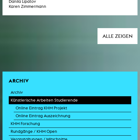
Danila Lipatov
Karen Zimmermann
ALLE ZEIGEN
ARCHIV
Archiv
Künstlerische Arbeiten Studierende
Online Eintrag KHM Projekt
Online Eintrag Auszeichnung
KHM Forschung
Rundgänge / KHM Open
Veranstaltungen / Mitschnitte