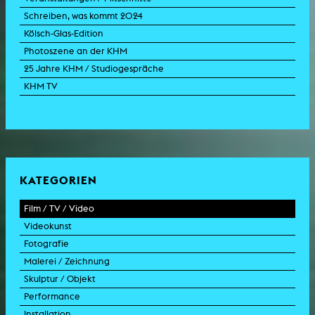
Schreiben, was kommt 2024
Kölsch-Glas-Edition
Photoszene an der KHM
25 Jahre KHM / Studiogespräche
KHM TV
KATEGORIEN
Film / TV / Video
Videokunst
Spielfilm
Fotografie
Dokumentarfilm
Experimentalfilm
Malerei / Zeichnung
Doku-Drama
Videoarbeit
Fotoarbeit
Skulptur / Objekt
Animation
Videoperformance
Dokumentarfotografie
Malerei
Performance
Experimentalfilm
Videoinstallation
Fotoinstallation
Zeichnung
Skulptur
Installation
TV-Format
Videoskulptur
Collage
Objekt
Intervention