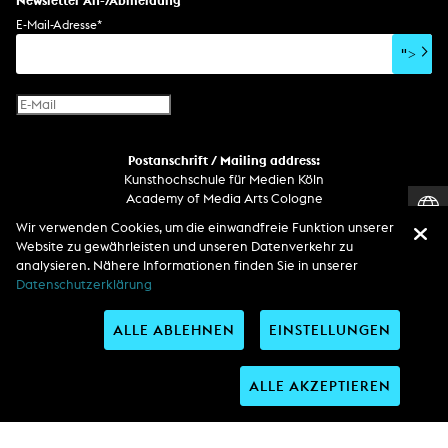
Soundtrack
Soundeffekte
Benutzerinterface
Buchprojekt
E-Mail-Adresse
*
Film/Video-Essay
CD-Rom
Publikation
">
Netzprojekt
Gestaltung
Virtual Reality
Text
Internet-Fernsehen
Computeranimation
Postanschrift / Mailing address:
Computergrafik
Kunsthochschule für Medien Köln
Computerinstallation
Academy of Media Arts Cologne
Heumarkt 14
Wir verwenden Cookies, um die einwandfreie Funktion unserer
D-50667 Köln
Website zu gewährleisten und unseren Datenverkehr zu
analysieren. Nähere Informationen finden Sie in unserer
Telefon
Datenschutzerklärung
Zentrale / Empfang +49 221 201 89 - 0 / - 400
Wachdienst / Security guard +49 151 186 863 40 (19 Uhr bis 6 Uhr)
ALLE ABLEHNEN
EINSTELLUNGEN
Entdecken Sie uns auf
ALLE AKZEPTIEREN