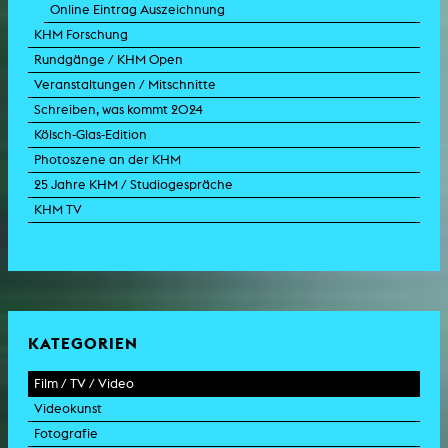
Online Eintrag Auszeichnung
KHM Forschung
Rundgänge / KHM Open
Veranstaltungen / Mitschnitte
Schreiben, was kommt 2024
Kölsch-Glas-Edition
Photoszene an der KHM
25 Jahre KHM / Studiogespräche
KHM TV
KATEGORIEN
Film / TV / Video
Videokunst
Spielfilm
Fotografie
Dokumentarfilm
Experimentalfilm