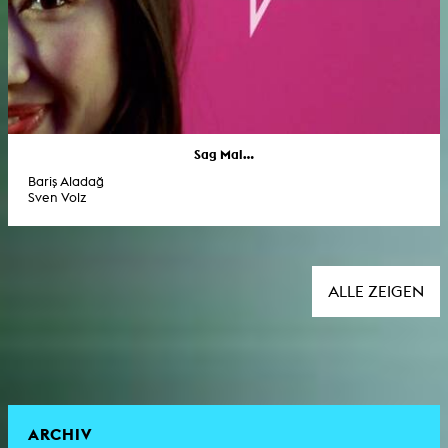
Sag Mal...
Bariş Aladağ
Sven Volz
ALLE ZEIGEN
ARCHIV