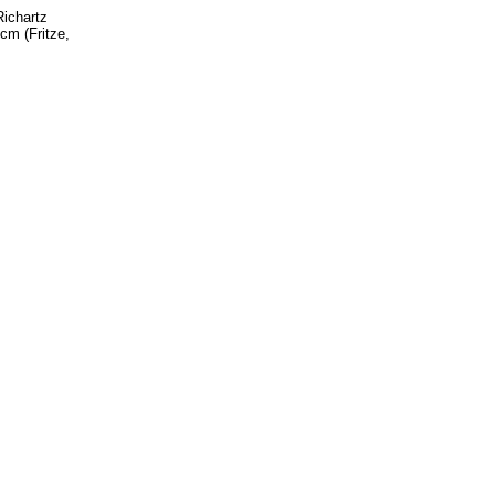
Richartz
cm (Fritze,