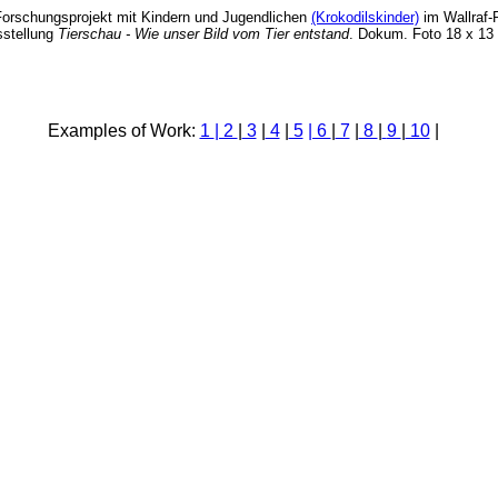
Forschungsprojekt mit Kindern und Jugendlichen
(Krokodilskinder)
im Wallraf-
stellung
Tierschau - Wie unser Bild vom Tier entstand
. Dokum. Foto 18 x 13 
Examples of Work:
1
| 2
|
3
|
4
|
5
| 6
|
7
|
8
|
9
|
10
|