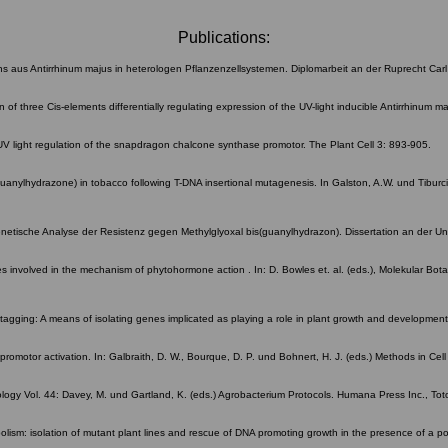
Publications:
aus Antirrhinum majus in heterologen Pflanzenzellsystemen. Diplomarbeit an der Ruprecht Carl 
tion of three Cis-elements differentially regulating expression of the UV-light inducible Antirrhinu
d UV light regulation of the snapdragon chalcone synthase promotor. The Plant Cell 3: 893-905.
is(guanylhydrazone) in tobacco following T-DNA insertional mutagenesis. In Galston, A.W. und Tibu
netische Analyse der Resistenz gegen Methylglyoxal bis(guanylhydrazon). Dissertation an der Uni
enes involved in the mechanism of phytohormone action . In: D. Bowles et. al. (eds.), Molekular
ion tagging: A means of isolating genes implicated as playing a role in plant growth and developme
promotor activation. In: Galbraith, D. W., Bourque, D. P. und Bohnert, H. J. (eds.) Methods in Cel
iology Vol. 44: Davey, M. und Gartland, K. (eds.) Agrobacterium Protocols. Humana Press Inc., T
lism: isolation of mutant plant lines and rescue of DNA promoting growth in the presence of a pol