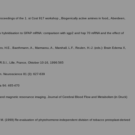
 Proceedings of the 1. st Cost 917 workshop „ Biogenically active amines in food,, Aberdeen,
n situ hybridisation to GFAP mRNA: comparison with sgp2 and hsp 70 mRNA and the effect of
mes, H.E., Baethmann, A., Marmarou, A., Marshall, L.F., Reulen, H.-J. (eds.): Brain Edema X,
R.S.I., Lille, France, Oktober 10-16, 1996:565
in. Neuroscience 81 (3): 627-639
ca 94: 465-470
al and magnetic resonance imaging. Journal of Cerebral Blood Flow and Metabolism (in Druck)
toll, M. (1999) Re-evaluation of phytohormone-independent division of tobacco protoplast-derived