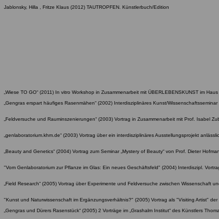
Jablonsky, Hilla , Fritze Klaus (2012) TAUTROPFEN. Künstlerbuch/Edition
„Wiese TO GO“ (2011) In vitro Workshop in Zusammenarbeit mit ÜBERLEBENSKUNST im Haus der
„Gengras erspart häufiges Rasenmähen“ (2002) Interdisziplinäres Kunst/Wissenschaftsseminar
„Feldversuche und Rauminszenierungen“ (2003) Vortrag in Zusammenarbeit mit Prof. Isabel Zu
„genlaboratorium.khm.de“ (2003) Vortrag über ein interdisziplinäres Ausstellungsprojekt anlässli
„Beauty and Genetics“ (2004) Vortrag zum Seminar „Mystery of Beauty“ von Prof. Dieter Hofma
"Vom Genlaboratorium zur Pflanze im Glas: Ein neues Geschäftsfeld" (2004) Interdiszipl. Vort
„Field Research“ (2005) Vortrag über Experimente und Feldversuche zwischen Wissenschaft und 
"Kunst und Naturwissenschaft im Ergänzungsverhältnis?" (2005) Vortrag als "Visiting Artist" der 
„Gengras und Dürers Rasenstück“ (2005) 2 Vorträge im „Grashalm Institut“ des Künstlers Th