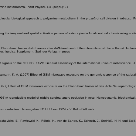
amine metabolismn. Plant Physiol. 111 (suppl.): 21
A molecular biological approach to polyamine metabolismn in the prozeß of cell division in tobacco.
ring the temporal and spatial activation pattern of asterocytes in focal cerebral ichemia using i
) Blood-brain barrier disturbances after rt-PA treatment of thromboembolic stroke in the rat. In Ja
ochirurgica Supplement, Springer Verlag: In press
M signals on the rat CNS. XXVth General assembley of the international union of radioscience, U.
 Hossmann, K.-A. (1997) Effect of GSM microwave exposure on the genomic response of the rat bra
 (1997) Effect of GSM microwave exposure on the Blood-brain barrier of rats. Acta Neuropathologi
 (1998) A reproducible model of middle cerebral artery occlusion in mice: Hemodynamic, biochemic
 Besonderheiten. Herausgeber KG UHU von 1924 e.V. Köln- Dellbrück
, Miklashevichs, E., Pawlowski, K., Röhrig, H., van de Sande, K., Schmidt, J., Steinbiß, H.-H. und S