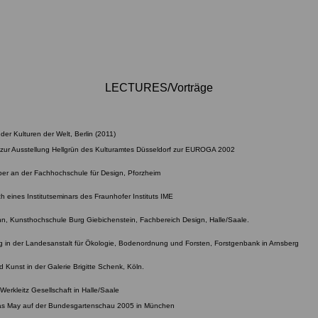
LECTURES/Vorträge
 Kulturen der Welt, Berlin (2011)
 zur Ausstellung Hellgrün des Kulturamtes Düsseldorf zur EUROGA 2002
ber an der Fachhochschule für Design, Pforzheim
ch eines Institutseminars des Fraunhofer Instituts IME
nn, Kunsthochschule Burg Giebichenstein, Fachbereich Design, Halle/Saale.
rag in der Landesanstalt für Ökologie, Bodenordnung und Forsten, Forstgenbank in Arnsberg
Kunst in der Galerie Brigitte Schenk, Köln.
Werkleitz Gesellschaft in Halle/Saale
omas May auf der Bundesgartenschau 2005 in München