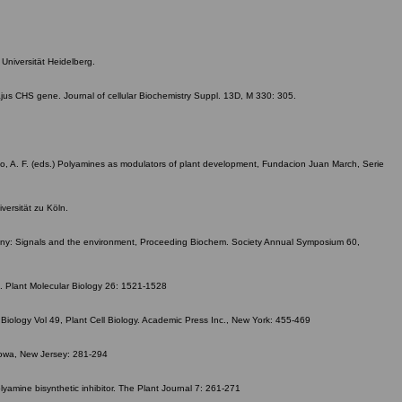
Universität Heidelberg.
m majus CHS gene. Journal of cellular Biochemistry Suppl. 13D, M 330: 305.
rcio, A. F. (eds.) Polyamines as modulators of plant development, Fundacion Juan March, Serie
versität zu Köln.
 Botany: Signals and the environment, Proceeding Biochem. Society Annual Symposium 60,
nt. Plant Molecular Biology 26: 1521-1528
l Biology Vol 49, Plant Cell Biology. Academic Press Inc., New York: 455-469
otowa, New Jersey: 281-294
yamine bisynthetic inhibitor. The Plant Journal 7: 261-271