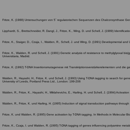
Fritze, K. (1988) Untersuchungen von 5` regulatorischen Sequenzen des Chalconsynthase Gens 
Lipphardt, S., Brettschneider, R. Dangl, J., Fritze, K., Wing, D. und Schell, J. (1989) Identifica
Fritze, K., Staiger, D., Czaja, I., Walden, R., Schell, J. und Wing, D. (1991) Developmental an
Fritze, K., Walden, R. und Schell, J. (1991) Genetic analysis of resistance to methylglyoxal b
Universitaria, Madrid.
Fritze, K. (1992) T-DNA Insertionsmutagenese mit Transkriptionsverstärkerelementen und die ge
Walden, R., Hayashi, H., Fritze, K. und Schell, J. (1993) Using T-DNA tagging to search for g
University of Leeds, Portland Press Ltd., London: 199-206
Walden, R., Fritze, K., Hayashi, H., Miklahevichs, E., Harling, H. und Schell, J. (1994) Activat
Walden, R., Fritze, K. und Harling, H. (1995) Induction of signal transduction pathways through 
Fritze, K. und Walden, R. (1995) Gene activation by T-DNA tagging. In Methods in Molecular B
Fritze, K., Czaja, I. und Walden, R. (1995) T-DNA tagging of genes influencing polyamine metabo