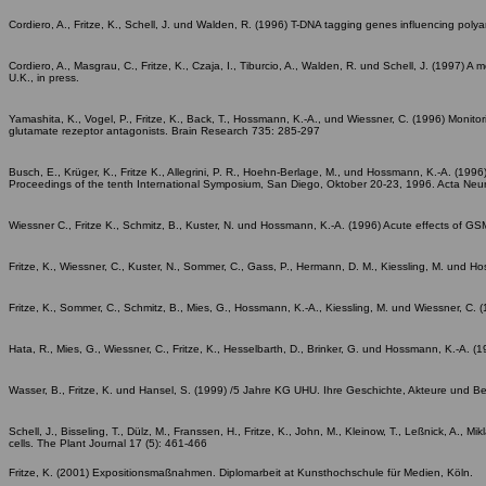
Cordiero, A., Fritze, K., Schell, J. und Walden, R. (1996) T-DNA tagging genes influencing poly
Cordiero, A., Masgrau, C., Fritze, K., Czaja, I., Tiburcio, A., Walden, R. und Schell, J. (1997) 
U.K., in press.
Yamashita, K., Vogel, P., Fritze, K., Back, T., Hossmann, K.-A., und Wiessner, C. (1996) Monito
glutamate rezeptor antagonists. Brain Research 735: 285-297
Busch, E., Krüger, K., Fritze K., Allegrini, P. R., Hoehn-Berlage, M., und Hossmann, K.-A. (1996
Proceedings of the tenth International Symposium, San Diego, Oktober 20-23, 1996. Acta Neur
Wiessner C., Fritze K., Schmitz, B., Kuster, N. und Hossmann, K.-A. (1996) Acute effects of GS
Fritze, K., Wiessner, C., Kuster, N., Sommer, C., Gass, P., Hermann, D. M., Kiessling, M. und
Fritze, K., Sommer, C., Schmitz, B., Mies, G., Hossmann, K.-A., Kiessling, M. und Wiessner, C.
Hata, R., Mies, G., Wiessner, C., Fritze, K., Hesselbarth, D., Brinker, G. und Hossmann, K.-A.
Wasser, B., Fritze, K. und Hansel, S. (1999) /5 Jahre KG UHU. Ihre Geschichte, Akteure und
Schell, J., Bisseling, T., Dülz, M., Franssen, H., Fritze, K., John, M., Kleinow, T., Leßnick, A.
cells. The Plant Journal 17 (5): 461-466
Fritze, K. (2001) Expositionsmaßnahmen. Diplomarbeit at Kunsthochschule für Medien, Köln.