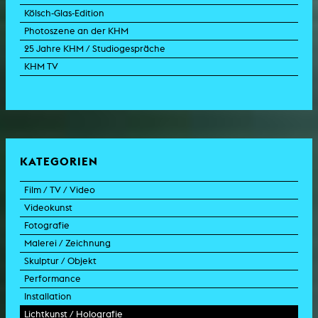
Kölsch-Glas-Edition
Photoszene an der KHM
25 Jahre KHM / Studiogespräche
KHM TV
KATEGORIEN
Film / TV / Video
Videokunst
Spielfilm
Fotografie
Dokumentarfilm
Experimentalfilm
Malerei / Zeichnung
Doku-Drama
Videoarbeit
Fotoarbeit
Skulptur / Objekt
Animation
Videoperformance
Dokumentarfotografie
Malerei
Performance
Experimentalfilm
Videoinstallation
Fotoinstallation
Zeichnung
Skulptur
Installation
TV-Format
Videoskulptur
Collage
Objekt
Intervention
Lichtkunst / Holografie
TV-Design
Grafik
Modell
Szenografie
Kunst im öffentlichen Raum