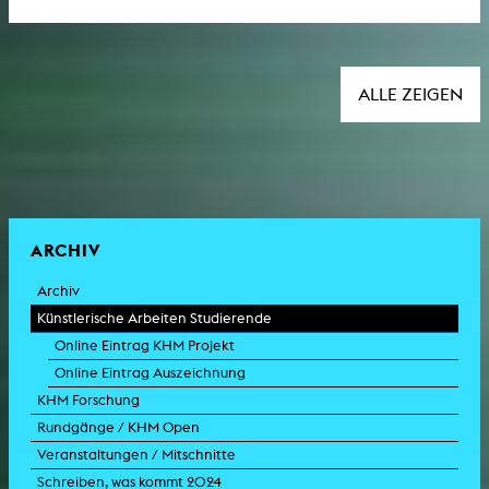
ALLE ZEIGEN
ARCHIV
Archiv
Künstlerische Arbeiten Studierende
Online Eintrag KHM Projekt
Online Eintrag Auszeichnung
KHM Forschung
Rundgänge / KHM Open
Veranstaltungen / Mitschnitte
Schreiben, was kommt 2024